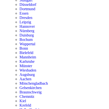
Stuttgart
Düsseldorf
Dortmund
Essen
Dresden
Leipzig
Hannover
Nürnberg
Duisburg
Bochum
Wuppertal
Bonn
Bielefeld
Mannheim
Karlsruhe
Münster
Wiesbaden
Augsburg
Aachen
Mönchengladbach
Gelsenkirchen
Braunschweig
Chemnitz
Kiel
Krefeld