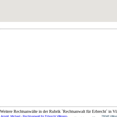
Weitere Rechtsanwälte in der Rubrik `Rechtsanwalt für Erbrecht` in V
Arnold, Michael - Rechtsanwalt für Erbrecht Villingen-
78048 Villin