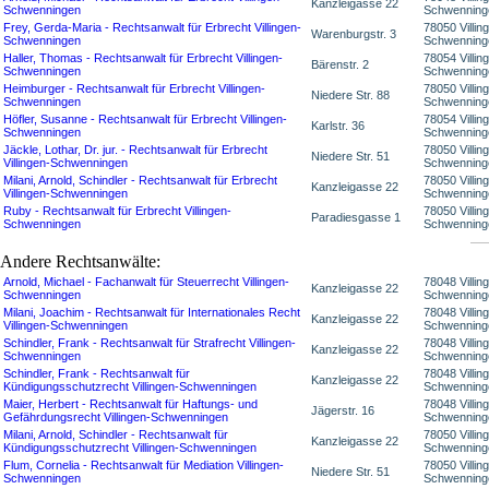
Kanzleigasse 22
Schwenningen
Schwenning
Frey, Gerda-Maria - Rechtsanwalt für Erbrecht Villingen-
78050 Villin
Warenburgstr. 3
Schwenningen
Schwenning
Haller, Thomas - Rechtsanwalt für Erbrecht Villingen-
78054 Villin
Bärenstr. 2
Schwenningen
Schwenning
Heimburger - Rechtsanwalt für Erbrecht Villingen-
78050 Villin
Niedere Str. 88
Schwenningen
Schwenning
Höfler, Susanne - Rechtsanwalt für Erbrecht Villingen-
78054 Villin
Karlstr. 36
Schwenningen
Schwenning
Jäckle, Lothar, Dr. jur. - Rechtsanwalt für Erbrecht
78050 Villin
Niedere Str. 51
Villingen-Schwenningen
Schwenning
Milani, Arnold, Schindler - Rechtsanwalt für Erbrecht
78050 Villin
Kanzleigasse 22
Villingen-Schwenningen
Schwenning
Ruby - Rechtsanwalt für Erbrecht Villingen-
78050 Villin
Paradiesgasse 1
Schwenningen
Schwenning
Andere Rechtsanwälte:
Arnold, Michael - Fachanwalt für Steuerrecht Villingen-
78048 Villin
Kanzleigasse 22
Schwenningen
Schwenning
Milani, Joachim - Rechtsanwalt für Internationales Recht
78048 Villin
Kanzleigasse 22
Villingen-Schwenningen
Schwenning
Schindler, Frank - Rechtsanwalt für Strafrecht Villingen-
78048 Villin
Kanzleigasse 22
Schwenningen
Schwenning
Schindler, Frank - Rechtsanwalt für
78048 Villin
Kanzleigasse 22
Kündigungsschutzrecht Villingen-Schwenningen
Schwenning
Maier, Herbert - Rechtsanwalt für Haftungs- und
78048 Villin
Jägerstr. 16
Gefährdungsrecht Villingen-Schwenningen
Schwenning
Milani, Arnold, Schindler - Rechtsanwalt für
78050 Villin
Kanzleigasse 22
Kündigungsschutzrecht Villingen-Schwenningen
Schwenning
Flum, Cornelia - Rechtsanwalt für Mediation Villingen-
78050 Villin
Niedere Str. 51
Schwenningen
Schwenning