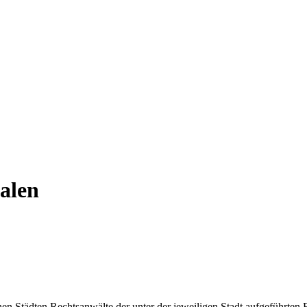
alen
n Städten Rechtsanwälte der unter der jeweiligen Stadt aufgeführten 