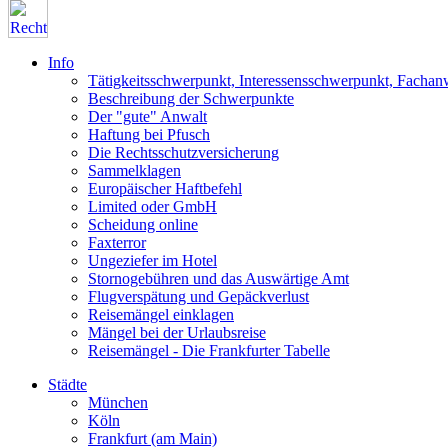
Info
Tätigkeitsschwerpunkt, Interessensschwerpunkt, Fachan
Beschreibung der Schwerpunkte
Der "gute" Anwalt
Haftung bei Pfusch
Die Rechtsschutzversicherung
Sammelklagen
Europäischer Haftbefehl
Limited oder GmbH
Scheidung online
Faxterror
Ungeziefer im Hotel
Stornogebühren und das Auswärtige Amt
Flugverspätung und Gepäckverlust
Reisemängel einklagen
Mängel bei der Urlaubsreise
Reisemängel - Die Frankfurter Tabelle
Städte
München
Köln
Frankfurt (am Main)