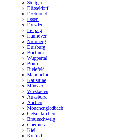
Stuttgart
Düsseldorf
Dortmund
Essen
Dresden
Leipzig
Hannover
Nürnberg
Duisburg
Bochum
Wuppertal
Bonn
Bielefeld
Mannheim
Karlsruhe
Münster
Wiesbaden
Augsburg
Aachen
Mönchengladbach
Gelsenkirchen
Braunschweig
Chemnitz
Kiel
Krefeld