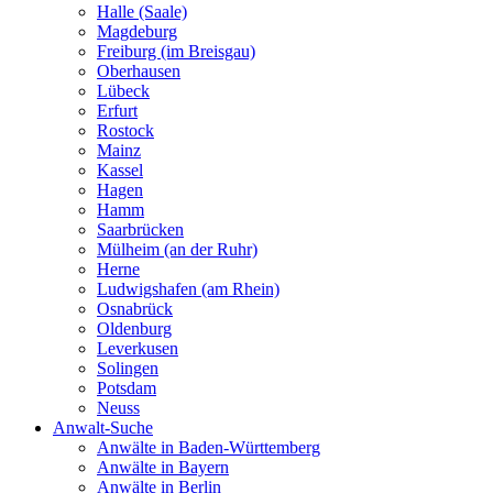
Halle (Saale)
Magdeburg
Freiburg (im Breisgau)
Oberhausen
Lübeck
Erfurt
Rostock
Mainz
Kassel
Hagen
Hamm
Saarbrücken
Mülheim (an der Ruhr)
Herne
Ludwigshafen (am Rhein)
Osnabrück
Oldenburg
Leverkusen
Solingen
Potsdam
Neuss
Anwalt-Suche
Anwälte in Baden-Württemberg
Anwälte in Bayern
Anwälte in Berlin