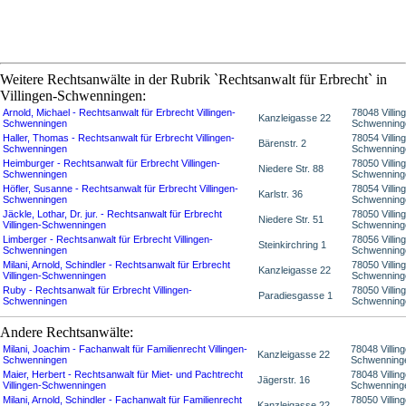
Weitere Rechtsanwälte in der Rubrik `Rechtsanwalt für Erbrecht` in
Villingen-Schwenningen:
Arnold, Michael - Rechtsanwalt für Erbrecht Villingen-
78048 Villin
Kanzleigasse 22
Schwenningen
Schwenning
Haller, Thomas - Rechtsanwalt für Erbrecht Villingen-
78054 Villin
Bärenstr. 2
Schwenningen
Schwenning
Heimburger - Rechtsanwalt für Erbrecht Villingen-
78050 Villin
Niedere Str. 88
Schwenningen
Schwenning
Höfler, Susanne - Rechtsanwalt für Erbrecht Villingen-
78054 Villin
Karlstr. 36
Schwenningen
Schwenning
Jäckle, Lothar, Dr. jur. - Rechtsanwalt für Erbrecht
78050 Villin
Niedere Str. 51
Villingen-Schwenningen
Schwenning
Limberger - Rechtsanwalt für Erbrecht Villingen-
78056 Villin
Steinkirchring 1
Schwenningen
Schwenning
Milani, Arnold, Schindler - Rechtsanwalt für Erbrecht
78050 Villin
Kanzleigasse 22
Villingen-Schwenningen
Schwenning
Ruby - Rechtsanwalt für Erbrecht Villingen-
78050 Villin
Paradiesgasse 1
Schwenningen
Schwenning
Andere Rechtsanwälte:
Milani, Joachim - Fachanwalt für Familienrecht Villingen-
78048 Villin
Kanzleigasse 22
Schwenningen
Schwenning
Maier, Herbert - Rechtsanwalt für Miet- und Pachtrecht
78048 Villin
Jägerstr. 16
Villingen-Schwenningen
Schwenning
Milani, Arnold, Schindler - Fachanwalt für Familienrecht
78050 Villin
Kanzleigasse 22