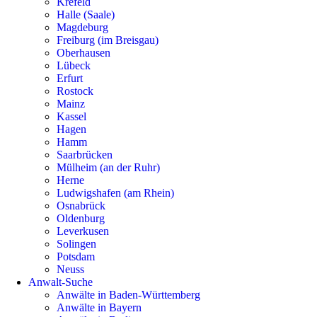
Krefeld
Halle (Saale)
Magdeburg
Freiburg (im Breisgau)
Oberhausen
Lübeck
Erfurt
Rostock
Mainz
Kassel
Hagen
Hamm
Saarbrücken
Mülheim (an der Ruhr)
Herne
Ludwigshafen (am Rhein)
Osnabrück
Oldenburg
Leverkusen
Solingen
Potsdam
Neuss
Anwalt-Suche
Anwälte in Baden-Württemberg
Anwälte in Bayern