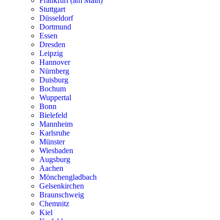
Frankfurt (am Main)
Stuttgart
Düsseldorf
Dortmund
Essen
Dresden
Leipzig
Hannover
Nürnberg
Duisburg
Bochum
Wuppertal
Bonn
Bielefeld
Mannheim
Karlsruhe
Münster
Wiesbaden
Augsburg
Aachen
Mönchengladbach
Gelsenkirchen
Braunschweig
Chemnitz
Kiel