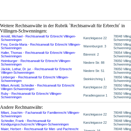
Weitere Rechtsanwälte in der Rubrik `Rechtsanwalt für Erbrecht` in
Villingen-Schwenningen:
Arnold, Michael - Rechtsanwalt für Erbrecht Villingen-
78048 Villin
Kanzleigasse 22
Schwenningen
Schwenning
Frey, Gerda-Maria - Rechtsanwalt für Erbrecht Villingen-
78050 Villin
Warenburgstr. 3
Schwenningen
Schwenning
Haller, Thomas - Rechtsanwalt für Erbrecht Villingen-
78054 Villin
Bärenstr. 2
Schwenningen
Schwenning
Heimburger - Rechtsanwalt für Erbrecht Villingen-
78050 Villin
Niedere Str. 88
Schwenningen
Schwenning
Jäckle, Lothar, Dr. jur. - Rechtsanwalt für Erbrecht
78050 Villin
Niedere Str. 51
Villingen-Schwenningen
Schwenning
Limberger - Rechtsanwalt für Erbrecht Villingen-
78056 Villin
Steinkirchring 1
Schwenningen
Schwenning
Milani, Arnold, Schindler - Rechtsanwalt für Erbrecht
78050 Villin
Kanzleigasse 22
Villingen-Schwenningen
Schwenning
Ruby - Rechtsanwalt für Erbrecht Villingen-
78050 Villin
Paradiesgasse 1
Schwenningen
Schwenning
Andere Rechtsanwälte:
Milani, Joachim - Fachanwalt für Familienrecht Villingen-
78048 Villin
Kanzleigasse 22
Schwenningen
Schwenning
Schindler, Frank - Rechtsanwalt für
78048 Villin
Kanzleigasse 22
Kündigungsschutzrecht Villingen-Schwenningen
Schwenning
Maier, Herbert - Rechtsanwalt für Miet- und Pachtrecht
78048 Villin
Jägerstr. 16