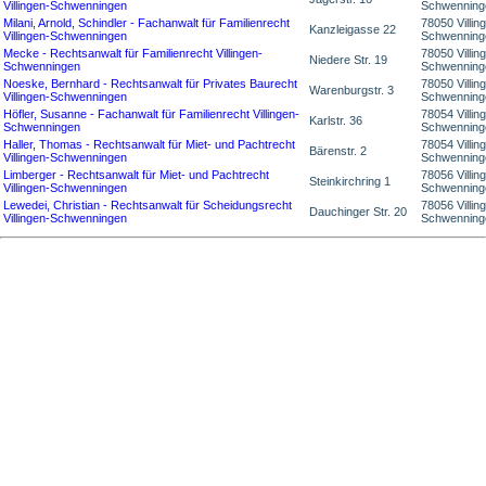
Villingen-Schwenningen
Schwenning
Milani, Arnold, Schindler - Fachanwalt für Familienrecht
78050 Villin
Kanzleigasse 22
Villingen-Schwenningen
Schwenning
Mecke - Rechtsanwalt für Familienrecht Villingen-
78050 Villin
Niedere Str. 19
Schwenningen
Schwenning
Noeske, Bernhard - Rechtsanwalt für Privates Baurecht
78050 Villin
Warenburgstr. 3
Villingen-Schwenningen
Schwenning
Höfler, Susanne - Fachanwalt für Familienrecht Villingen-
78054 Villin
Karlstr. 36
Schwenningen
Schwenning
Haller, Thomas - Rechtsanwalt für Miet- und Pachtrecht
78054 Villin
Bärenstr. 2
Villingen-Schwenningen
Schwenning
Limberger - Rechtsanwalt für Miet- und Pachtrecht
78056 Villin
Steinkirchring 1
Villingen-Schwenningen
Schwenning
Lewedei, Christian - Rechtsanwalt für Scheidungsrecht
78056 Villin
Dauchinger Str. 20
Villingen-Schwenningen
Schwenning