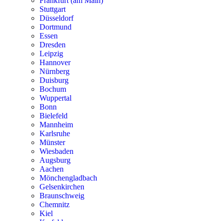
Frankfurt (am Main)
Stuttgart
Düsseldorf
Dortmund
Essen
Dresden
Leipzig
Hannover
Nürnberg
Duisburg
Bochum
Wuppertal
Bonn
Bielefeld
Mannheim
Karlsruhe
Münster
Wiesbaden
Augsburg
Aachen
Mönchengladbach
Gelsenkirchen
Braunschweig
Chemnitz
Kiel