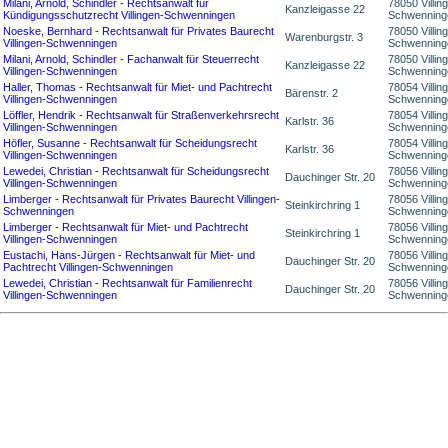
Milani, Arnold, Schindler - Rechtsanwalt für
78050 Villin
Kanzleigasse 22
Kündigungsschutzrecht Villingen-Schwenningen
Schwenning
Noeske, Bernhard - Rechtsanwalt für Privates Baurecht
78050 Villin
Warenburgstr. 3
Villingen-Schwenningen
Schwenning
Milani, Arnold, Schindler - Fachanwalt für Steuerrecht
78050 Villin
Kanzleigasse 22
Villingen-Schwenningen
Schwenning
Haller, Thomas - Rechtsanwalt für Miet- und Pachtrecht
78054 Villin
Bärenstr. 2
Villingen-Schwenningen
Schwenning
Löffler, Hendrik - Rechtsanwalt für Straßenverkehrsrecht
78054 Villin
Karlstr. 36
Villingen-Schwenningen
Schwenning
Höfler, Susanne - Rechtsanwalt für Scheidungsrecht
78054 Villin
Karlstr. 36
Villingen-Schwenningen
Schwenning
Lewedei, Christian - Rechtsanwalt für Scheidungsrecht
78056 Villin
Dauchinger Str. 20
Villingen-Schwenningen
Schwenning
Limberger - Rechtsanwalt für Privates Baurecht Villingen-
78056 Villin
Steinkirchring 1
Schwenningen
Schwenning
Limberger - Rechtsanwalt für Miet- und Pachtrecht
78056 Villin
Steinkirchring 1
Villingen-Schwenningen
Schwenning
Eustachi, Hans-Jürgen - Rechtsanwalt für Miet- und
78056 Villin
Dauchinger Str. 20
Pachtrecht Villingen-Schwenningen
Schwenning
Lewedei, Christian - Rechtsanwalt für Familienrecht
78056 Villin
Dauchinger Str. 20
Villingen-Schwenningen
Schwenning