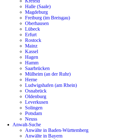
Krefeld
Halle (Saale)
Magdeburg
Freiburg (im Breisgau)
Oberhausen
Lübeck
Erfurt
Rostock
Mainz
Kassel
Hagen
Hamm
Saarbrücken
Mülheim (an der Ruhr)
Herne
Ludwigshafen (am Rhein)
Osnabrück
Oldenburg
Leverkusen
Solingen
Potsdam
Neuss
Anwalt-Suche
Anwälte in Baden-Württemberg
Anwälte in Bayern