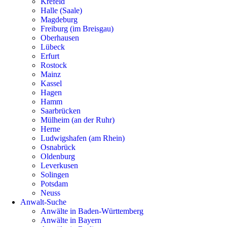
Krefeld
Halle (Saale)
Magdeburg
Freiburg (im Breisgau)
Oberhausen
Lübeck
Erfurt
Rostock
Mainz
Kassel
Hagen
Hamm
Saarbrücken
Mülheim (an der Ruhr)
Herne
Ludwigshafen (am Rhein)
Osnabrück
Oldenburg
Leverkusen
Solingen
Potsdam
Neuss
Anwalt-Suche
Anwälte in Baden-Württemberg
Anwälte in Bayern