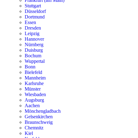
Frankfurt (am Main)
Stuttgart
Düsseldorf
Dortmund
Essen
Dresden
Leipzig
Hannover
Nürnberg
Duisburg
Bochum
Wuppertal
Bonn
Bielefeld
Mannheim
Karlsruhe
Münster
Wiesbaden
Augsburg
Aachen
Mönchengladbach
Gelsenkirchen
Braunschweig
Chemnitz
Kiel