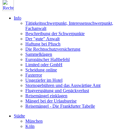
Info
Tätigkeitsschwerpunkt, Interessensschwerpunkt,
Fachanwalt
Beschreibung der Schwerpunkte
Der "gute" Anwalt
Haftung bei Pfusch
Die Rechtsschutzversicherung
Sammelklagen
Europäischer Haftbefehl
Limited oder GmbH
Scheidung online
Faxterror
Ungeziefer im Hotel
Stornogebühren und das Auswärtige Amt
Flugverspätung und Gepäckverlust
Reisemängel einklagen
Mängel bei der Urlaubsreise
Reisemängel - Die Frankfurter Tabelle
Städte
München
Köln