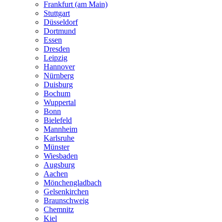
Frankfurt (am Main)
Stuttgart
Düsseldorf
Dortmund
Essen
Dresden
Leipzig
Hannover
Nürnberg
Duisburg
Bochum
Wuppertal
Bonn
Bielefeld
Mannheim
Karlsruhe
Münster
Wiesbaden
Augsburg
Aachen
Mönchengladbach
Gelsenkirchen
Braunschweig
Chemnitz
Kiel