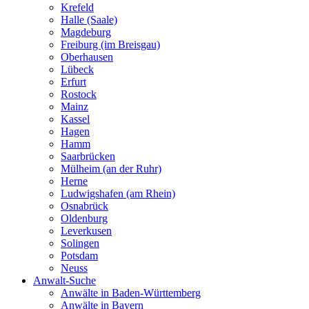
Krefeld
Halle (Saale)
Magdeburg
Freiburg (im Breisgau)
Oberhausen
Lübeck
Erfurt
Rostock
Mainz
Kassel
Hagen
Hamm
Saarbrücken
Mülheim (an der Ruhr)
Herne
Ludwigshafen (am Rhein)
Osnabrück
Oldenburg
Leverkusen
Solingen
Potsdam
Neuss
Anwalt-Suche
Anwälte in Baden-Württemberg
Anwälte in Bayern