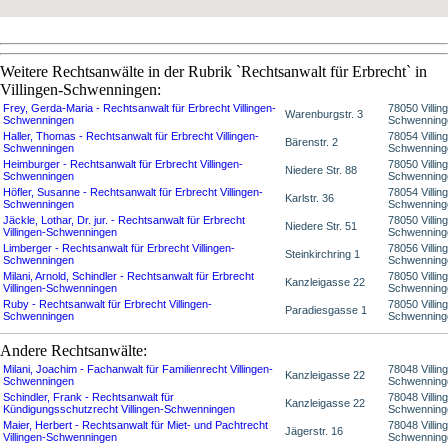
Weitere Rechtsanwälte in der Rubrik `Rechtsanwalt für Erbrecht` in
Villingen-Schwenningen:
Frey, Gerda-Maria - Rechtsanwalt für Erbrecht Villingen-
78050 Villin
Warenburgstr. 3
Schwenningen
Schwenning
Haller, Thomas - Rechtsanwalt für Erbrecht Villingen-
78054 Villin
Bärenstr. 2
Schwenningen
Schwenning
Heimburger - Rechtsanwalt für Erbrecht Villingen-
78050 Villin
Niedere Str. 88
Schwenningen
Schwenning
Höfler, Susanne - Rechtsanwalt für Erbrecht Villingen-
78054 Villin
Karlstr. 36
Schwenningen
Schwenning
Jäckle, Lothar, Dr. jur. - Rechtsanwalt für Erbrecht
78050 Villin
Niedere Str. 51
Villingen-Schwenningen
Schwenning
Limberger - Rechtsanwalt für Erbrecht Villingen-
78056 Villin
Steinkirchring 1
Schwenningen
Schwenning
Milani, Arnold, Schindler - Rechtsanwalt für Erbrecht
78050 Villin
Kanzleigasse 22
Villingen-Schwenningen
Schwenning
Ruby - Rechtsanwalt für Erbrecht Villingen-
78050 Villin
Paradiesgasse 1
Schwenningen
Schwenning
Andere Rechtsanwälte:
Milani, Joachim - Fachanwalt für Familienrecht Villingen-
78048 Villin
Kanzleigasse 22
Schwenningen
Schwenning
Schindler, Frank - Rechtsanwalt für
78048 Villin
Kanzleigasse 22
Kündigungsschutzrecht Villingen-Schwenningen
Schwenning
Maier, Herbert - Rechtsanwalt für Miet- und Pachtrecht
78048 Villin
Jägerstr. 16
Villingen-Schwenningen
Schwenning