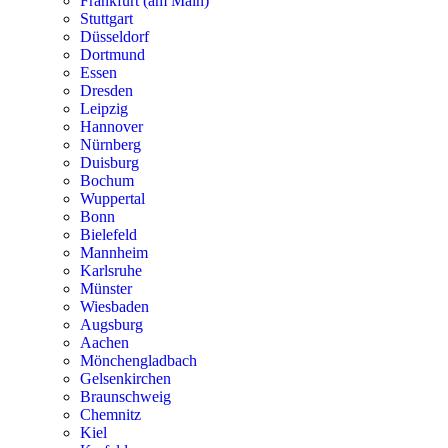
Frankfurt (am Main)
Stuttgart
Düsseldorf
Dortmund
Essen
Dresden
Leipzig
Hannover
Nürnberg
Duisburg
Bochum
Wuppertal
Bonn
Bielefeld
Mannheim
Karlsruhe
Münster
Wiesbaden
Augsburg
Aachen
Mönchengladbach
Gelsenkirchen
Braunschweig
Chemnitz
Kiel