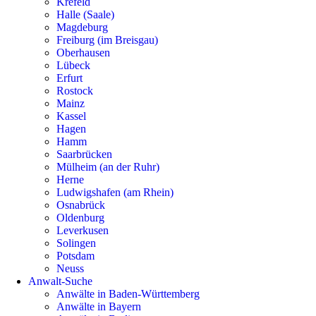
Krefeld
Halle (Saale)
Magdeburg
Freiburg (im Breisgau)
Oberhausen
Lübeck
Erfurt
Rostock
Mainz
Kassel
Hagen
Hamm
Saarbrücken
Mülheim (an der Ruhr)
Herne
Ludwigshafen (am Rhein)
Osnabrück
Oldenburg
Leverkusen
Solingen
Potsdam
Neuss
Anwalt-Suche
Anwälte in Baden-Württemberg
Anwälte in Bayern