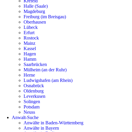
Krefeld
Halle (Saale)
Magdeburg
Freiburg (im Breisgau)
Oberhausen
Lübeck
Erfurt
Rostock
Mainz
Kassel
Hagen
Hamm
Saarbrücken
Mülheim (an der Ruhr)
Herne
Ludwigshafen (am Rhein)
Osnabrück
Oldenburg
Leverkusen
Solingen
Potsdam
Neuss
Anwalt-Suche
Anwälte in Baden-Württemberg
Anwälte in Bayern