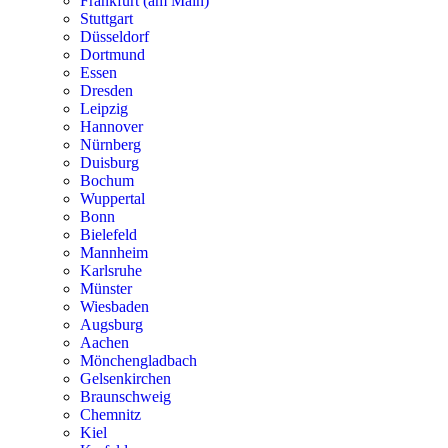
Frankfurt (am Main)
Stuttgart
Düsseldorf
Dortmund
Essen
Dresden
Leipzig
Hannover
Nürnberg
Duisburg
Bochum
Wuppertal
Bonn
Bielefeld
Mannheim
Karlsruhe
Münster
Wiesbaden
Augsburg
Aachen
Mönchengladbach
Gelsenkirchen
Braunschweig
Chemnitz
Kiel