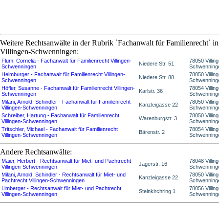
Weitere Rechtsanwälte in der Rubrik `Fachanwalt für Familienrecht` in
Villingen-Schwenningen:
Flum, Cornelia - Fachanwalt für Familienrecht Villingen-
78050 Villin
Niedere Str. 51
Schwenningen
Schwenning
Heimburger - Fachanwalt für Familienrecht Villingen-
78050 Villin
Niedere Str. 88
Schwenningen
Schwenning
Höfler, Susanne - Fachanwalt für Familienrecht Villingen-
78054 Villin
Karlstr. 36
Schwenningen
Schwenning
Milani, Arnold, Schindler - Fachanwalt für Familienrecht
78050 Villin
Kanzleigasse 22
Villingen-Schwenningen
Schwenning
Schreiber, Hartung - Fachanwalt für Familienrecht
78050 Villin
Warenburgstr. 3
Villingen-Schwenningen
Schwenning
Tritschler, Michael - Fachanwalt für Familienrecht
78054 Villin
Bärenstr. 2
Villingen-Schwenningen
Schwenning
Andere Rechtsanwälte:
Maier, Herbert - Rechtsanwalt für Miet- und Pachtrecht
78048 Villin
Jägerstr. 16
Villingen-Schwenningen
Schwenning
Milani, Arnold, Schindler - Rechtsanwalt für Miet- und
78050 Villin
Kanzleigasse 22
Pachtrecht Villingen-Schwenningen
Schwenning
Limberger - Rechtsanwalt für Miet- und Pachtrecht
78056 Villin
Steinkirchring 1
Villingen-Schwenningen
Schwenning