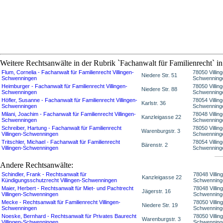
Weitere Rechtsanwälte in der Rubrik `Fachanwalt für Familienrecht` i
Flum, Cornelia - Fachanwalt für Familienrecht Villingen-
78050 Villin
Niedere Str. 51
Schwenningen
Schwenning
Heimburger - Fachanwalt für Familienrecht Villingen-
78050 Villin
Niedere Str. 88
Schwenningen
Schwenning
Höfler, Susanne - Fachanwalt für Familienrecht Villingen-
78054 Villin
Karlstr. 36
Schwenningen
Schwenning
Milani, Joachim - Fachanwalt für Familienrecht Villingen-
78048 Villin
Kanzleigasse 22
Schwenningen
Schwenning
Schreiber, Hartung - Fachanwalt für Familienrecht
78050 Villin
Warenburgstr. 3
Villingen-Schwenningen
Schwenning
Tritschler, Michael - Fachanwalt für Familienrecht
78054 Villin
Bärenstr. 2
Villingen-Schwenningen
Schwenning
Andere Rechtsanwälte:
Schindler, Frank - Rechtsanwalt für
78048 Villin
Kanzleigasse 22
Kündigungsschutzrecht Villingen-Schwenningen
Schwenning
Maier, Herbert - Rechtsanwalt für Miet- und Pachtrecht
78048 Villin
Jägerstr. 16
Villingen-Schwenningen
Schwenning
Mecke - Rechtsanwalt für Familienrecht Villingen-
78050 Villin
Niedere Str. 19
Schwenningen
Schwenning
Noeske, Bernhard - Rechtsanwalt für Privates Baurecht
78050 Villin
Warenburgstr. 3
Villingen-Schwenningen
Schwenning