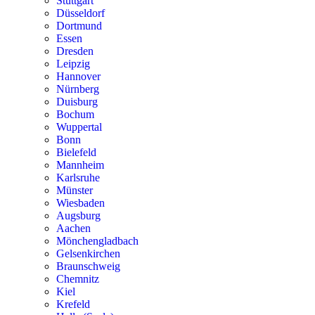
Stuttgart
Düsseldorf
Dortmund
Essen
Dresden
Leipzig
Hannover
Nürnberg
Duisburg
Bochum
Wuppertal
Bonn
Bielefeld
Mannheim
Karlsruhe
Münster
Wiesbaden
Augsburg
Aachen
Mönchengladbach
Gelsenkirchen
Braunschweig
Chemnitz
Kiel
Krefeld