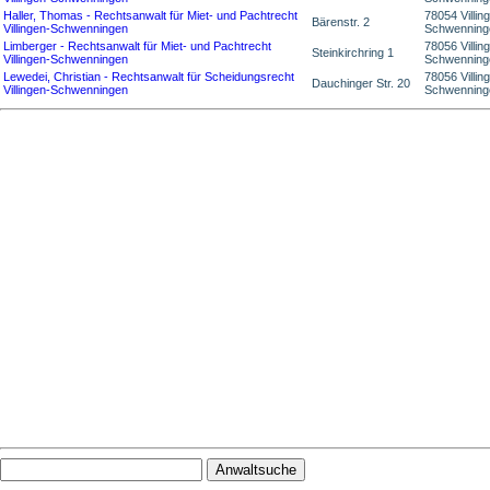
Haller, Thomas - Rechtsanwalt für Miet- und Pachtrecht
78054 Villin
Bärenstr. 2
Villingen-Schwenningen
Schwenning
Limberger - Rechtsanwalt für Miet- und Pachtrecht
78056 Villin
Steinkirchring 1
Villingen-Schwenningen
Schwenning
Lewedei, Christian - Rechtsanwalt für Scheidungsrecht
78056 Villin
Dauchinger Str. 20
Villingen-Schwenningen
Schwenning