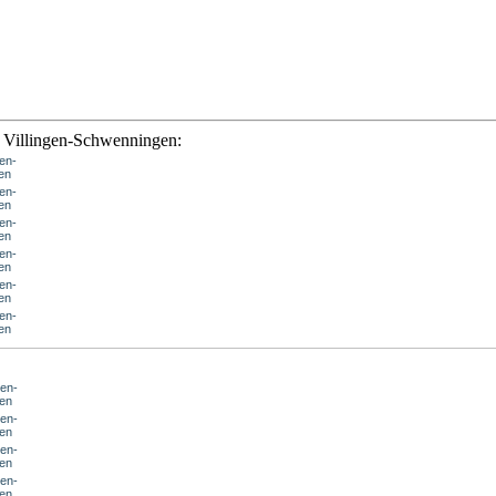
n Villingen-Schwenningen:
gen-
en
gen-
en
gen-
en
gen-
en
gen-
en
gen-
en
gen-
en
gen-
en
gen-
en
gen-
en