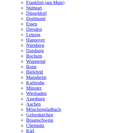
Frankfurt (am Main)
Stuttgart
Düsseldorf
Dortmund
Essen
Dresden
Leipzig
Hannover
Nürnberg
Duisburg
Bochum
Wuppertal
Bonn
Bielefeld
Mannheim
Karlsruhe
Münster
Wiesbaden
Augsburg
Aachen
Mönchengladbach
Gelsenkirchen
Braunschweig
Chemnitz
Kiel