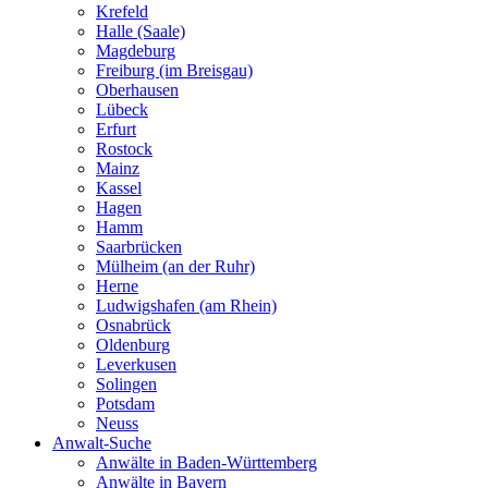
Krefeld
Halle (Saale)
Magdeburg
Freiburg (im Breisgau)
Oberhausen
Lübeck
Erfurt
Rostock
Mainz
Kassel
Hagen
Hamm
Saarbrücken
Mülheim (an der Ruhr)
Herne
Ludwigshafen (am Rhein)
Osnabrück
Oldenburg
Leverkusen
Solingen
Potsdam
Neuss
Anwalt-Suche
Anwälte in Baden-Württemberg
Anwälte in Bayern