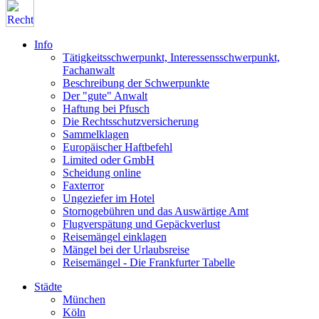
Info
Tätigkeitsschwerpunkt, Interessensschwerpunkt,
Fachanwalt
Beschreibung der Schwerpunkte
Der "gute" Anwalt
Haftung bei Pfusch
Die Rechtsschutzversicherung
Sammelklagen
Europäischer Haftbefehl
Limited oder GmbH
Scheidung online
Faxterror
Ungeziefer im Hotel
Stornogebühren und das Auswärtige Amt
Flugverspätung und Gepäckverlust
Reisemängel einklagen
Mängel bei der Urlaubsreise
Reisemängel - Die Frankfurter Tabelle
Städte
München
Köln