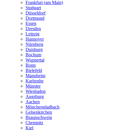
Frankfurt (am Main)
Stuttgart
Düsseldorf
Dortmund
Essen
Dresden
Leipzig
Hannover
Nürnberg
Duisburg
Bochum
Wuppertal
Bonn
Bielefeld
Mannheim
Karlsruhe
Münster
Wiesbaden
Augsburg
Aachen
Mönchengladbach
Gelsenkirchen
Braunschweig
Chemnitz
Kiel