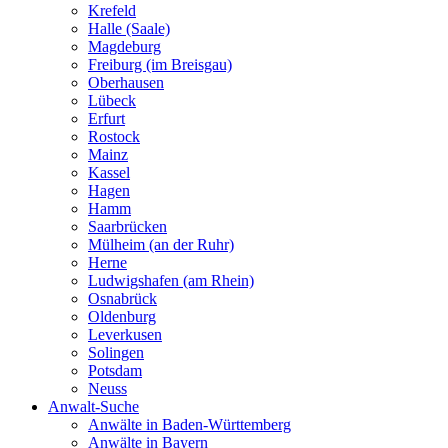
Krefeld
Halle (Saale)
Magdeburg
Freiburg (im Breisgau)
Oberhausen
Lübeck
Erfurt
Rostock
Mainz
Kassel
Hagen
Hamm
Saarbrücken
Mülheim (an der Ruhr)
Herne
Ludwigshafen (am Rhein)
Osnabrück
Oldenburg
Leverkusen
Solingen
Potsdam
Neuss
Anwalt-Suche
Anwälte in Baden-Württemberg
Anwälte in Bayern