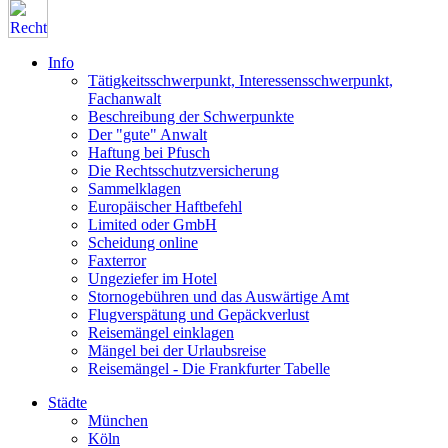
Info
Tätigkeitsschwerpunkt, Interessensschwerpunkt,
Fachanwalt
Beschreibung der Schwerpunkte
Der "gute" Anwalt
Haftung bei Pfusch
Die Rechtsschutzversicherung
Sammelklagen
Europäischer Haftbefehl
Limited oder GmbH
Scheidung online
Faxterror
Ungeziefer im Hotel
Stornogebühren und das Auswärtige Amt
Flugverspätung und Gepäckverlust
Reisemängel einklagen
Mängel bei der Urlaubsreise
Reisemängel - Die Frankfurter Tabelle
Städte
München
Köln