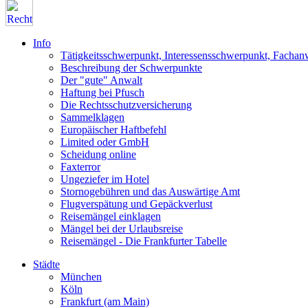
Info
Tätigkeitsschwerpunkt, Interessensschwerpunkt, Fachan
Beschreibung der Schwerpunkte
Der "gute" Anwalt
Haftung bei Pfusch
Die Rechtsschutzversicherung
Sammelklagen
Europäischer Haftbefehl
Limited oder GmbH
Scheidung online
Faxterror
Ungeziefer im Hotel
Stornogebühren und das Auswärtige Amt
Flugverspätung und Gepäckverlust
Reisemängel einklagen
Mängel bei der Urlaubsreise
Reisemängel - Die Frankfurter Tabelle
Städte
München
Köln
Frankfurt (am Main)