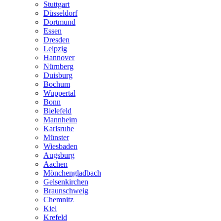
Stuttgart
Düsseldorf
Dortmund
Essen
Dresden
Leipzig
Hannover
Nürnberg
Duisburg
Bochum
Wuppertal
Bonn
Bielefeld
Mannheim
Karlsruhe
Münster
Wiesbaden
Augsburg
Aachen
Mönchengladbach
Gelsenkirchen
Braunschweig
Chemnitz
Kiel
Krefeld