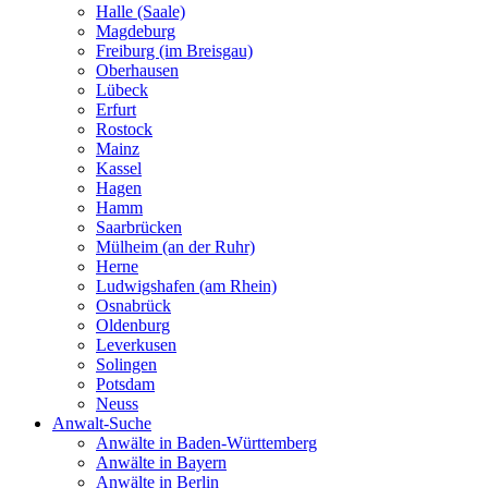
Halle (Saale)
Magdeburg
Freiburg (im Breisgau)
Oberhausen
Lübeck
Erfurt
Rostock
Mainz
Kassel
Hagen
Hamm
Saarbrücken
Mülheim (an der Ruhr)
Herne
Ludwigshafen (am Rhein)
Osnabrück
Oldenburg
Leverkusen
Solingen
Potsdam
Neuss
Anwalt-Suche
Anwälte in Baden-Württemberg
Anwälte in Bayern
Anwälte in Berlin