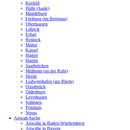
Krefeld
Halle (Saale)
Magdeburg
Freiburg (im Breisgau)
Oberhausen
Lübeck
Erfurt
Rostock
Mainz
Kassel
Hagen
Hamm
Saarbrücken
Mülheim (an der Ruhr)
Herne
Ludwigshafen (am Rhein)
Osnabrück
Oldenburg
Leverkusen
Solingen
Potsdam
Neuss
Anwalt-Suche
Anwälte in Baden-Württemberg
Anwälte in Bayern