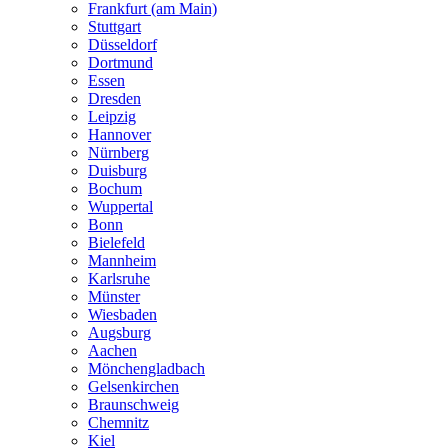
Frankfurt (am Main)
Stuttgart
Düsseldorf
Dortmund
Essen
Dresden
Leipzig
Hannover
Nürnberg
Duisburg
Bochum
Wuppertal
Bonn
Bielefeld
Mannheim
Karlsruhe
Münster
Wiesbaden
Augsburg
Aachen
Mönchengladbach
Gelsenkirchen
Braunschweig
Chemnitz
Kiel