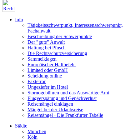
Info
Tätigkeitsschwerpunkt, Interessensschwerpunkt,
Fachanwalt
Beschreibung der Schwerpunkte
Der "gute" Anwalt
Haftung bei Pfusch
Die Rechtsschutzversicherung
Sammelklagen
Europäischer Haftbefehl
Limited oder GmbH
Scheidung online
Faxterror
Ungeziefer im Hotel
Stornogebühren und das Auswärtige Amt
Flugverspätung und Gepäckverlust
Reisemängel einklagen
Mängel bei der Urlaubsreise
Reisemängel - Die Frankfurter Tabelle
Städte
München
Köln