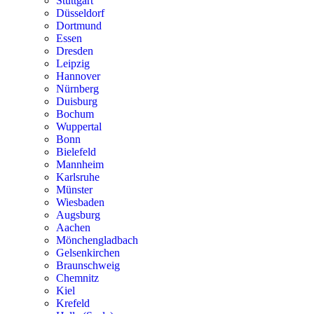
Stuttgart
Düsseldorf
Dortmund
Essen
Dresden
Leipzig
Hannover
Nürnberg
Duisburg
Bochum
Wuppertal
Bonn
Bielefeld
Mannheim
Karlsruhe
Münster
Wiesbaden
Augsburg
Aachen
Mönchengladbach
Gelsenkirchen
Braunschweig
Chemnitz
Kiel
Krefeld