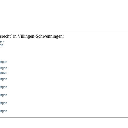
srecht` in Villingen-Schwenningen:
gen-
en
ingen
ingen
ingen
ingen
ingen
ingen
ingen
ingen