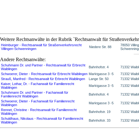
Weitere Rechtsanwälte in der Rubrik `Rechtsanwalt für Straßenverkehr
Heimburger - Rechtsanwalt für Straßenverkehrsrecht
78050 Villin
Niedere Str. 88
Villingen-Schwenningen
Schwenning
Andere Rechtsanwälte:
Schuhmann Dr. und Partner - Rechtsanwalt für Erbrecht
Bahnhofstr. 4
71332 Waibl
Waiblingen
Schwoerer, Dieter - Rechtsanwalt für Erbrecht Waiblingen
Marktgasse 3 -5
71332 Waibl
Strauß, Manfred - Rechtsanwalt für Erbrecht Waiblingen
Lange Str. 50
71332 Waibl
Kaiser, Lothar, Dr. - Fachanwalt für Familienrecht
Marktgasse 3 -5
71332 Waibl
Waiblingen
Schuhmann Dr. und Partner - Fachanwalt für
Bahnhofstr. 4
71332 Waibl
Familienrecht Waiblingen
Schwoerer, Dieter - Fachanwalt für Familienrecht
Marktgasse 3 -5
71332 Waibl
Waiblingen
Rennet, Christine - Rechtsanwalt für Familienrecht
Bahnhofstr. 19
71332 Waibl
Waiblingen
Schuldhaus, Nikolaus - Rechtsanwalt für Familienrecht
Bahnhofstr. 33
71332 Waibl
Waiblingen