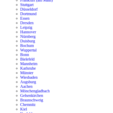
Frankfurt (am Main)
Stuttgart
Düsseldorf
Dortmund
Essen
Dresden
Leipzig
Hannover
Nürnberg
Duisburg
Bochum
Wuppertal
Bonn
Bielefeld
Mannheim
Karlsruhe
Münster
Wiesbaden
Augsburg
Aachen
Mönchengladbach
Gelsenkirchen
Braunschweig
Chemnitz
Kiel