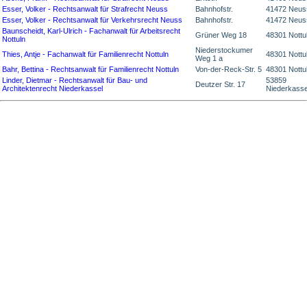
Esser, Volker - Rechtsanwalt für Strafrecht Neuss
Bahnhofstr.
41472 Neus
Esser, Volker - Rechtsanwalt für Verkehrsrecht Neuss
Bahnhofstr.
41472 Neus
Baunscheidt, Karl-Ulrich - Fachanwalt für Arbeitsrecht
Grüner Weg 18
48301 Nottu
Nottuln
Niederstockumer
Thies, Antje - Fachanwalt für Familienrecht Nottuln
48301 Nottu
Weg 1 a
Bahr, Bettina - Rechtsanwalt für Familienrecht Nottuln
Von-der-Reck-Str. 5
48301 Nottu
Linder, Dietmar - Rechtsanwalt für Bau- und
53859
Deutzer Str. 17
Architektenrecht Niederkassel
Niederkasse