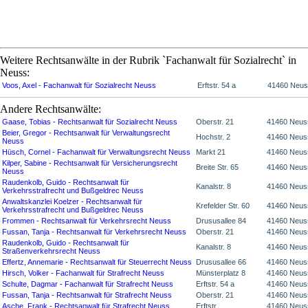
Weitere Rechtsanwälte in der Rubrik `Fachanwalt für Sozialrecht` in
Neuss:
Voos, Axel - Fachanwalt für Sozialrecht Neuss
Erftstr. 54 a
41460 Neu
Andere Rechtsanwälte:
Gaase, Tobias - Rechtsanwalt für Sozialrecht Neuss
Oberstr. 21
41460 Neus
Beier, Gregor - Rechtsanwalt für Verwaltungsrecht
Hochstr. 2
41460 Neus
Neuss
Hüsch, Cornel - Fachanwalt für Verwaltungsrecht Neuss
Markt 21
41460 Neus
Kilper, Sabine - Rechtsanwalt für Versicherungsrecht
Breite Str. 65
41460 Neus
Neuss
Raudenkolb, Guido - Rechtsanwalt für
Kanalstr. 8
41460 Neus
Verkehrsstrafrecht und Bußgeldrec Neuss
Anwaltskanzlei Koelzer - Rechtsanwalt für
Krefelder Str. 60
41460 Neus
Verkehrsstrafrecht und Bußgeldrec Neuss
Frommen - Rechtsanwalt für Verkehrsrecht Neuss
Drususallee 84
41460 Neus
Fussan, Tanja - Rechtsanwalt für Verkehrsrecht Neuss
Oberstr. 21
41460 Neus
Raudenkolb, Guido - Rechtsanwalt für
Kanalstr. 8
41460 Neus
Straßenverkehrsrecht Neuss
Effertz, Annemarie - Rechtsanwalt für Steuerrecht Neuss
Drususallee 66
41460 Neus
Hirsch, Volker - Fachanwalt für Strafrecht Neuss
Münsterplatz 8
41460 Neus
Schulte, Dagmar - Fachanwalt für Strafrecht Neuss
Erftstr. 54 a
41460 Neus
Fussan, Tanja - Rechtsanwalt für Strafrecht Neuss
Oberstr. 21
41460 Neus
Asche, Frank - Rechtsanwalt für Strafrecht Neuss
Erftstr.
41460 Neus