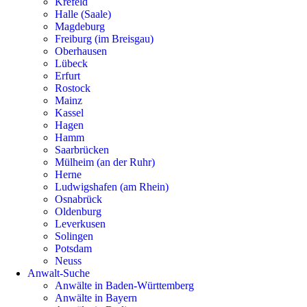
Krefeld
Halle (Saale)
Magdeburg
Freiburg (im Breisgau)
Oberhausen
Lübeck
Erfurt
Rostock
Mainz
Kassel
Hagen
Hamm
Saarbrücken
Mülheim (an der Ruhr)
Herne
Ludwigshafen (am Rhein)
Osnabrück
Oldenburg
Leverkusen
Solingen
Potsdam
Neuss
Anwalt-Suche
Anwälte in Baden-Württemberg
Anwälte in Bayern