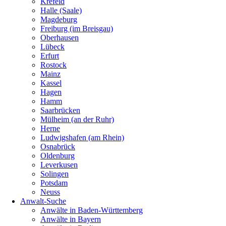
Krefeld
Halle (Saale)
Magdeburg
Freiburg (im Breisgau)
Oberhausen
Lübeck
Erfurt
Rostock
Mainz
Kassel
Hagen
Hamm
Saarbrücken
Mülheim (an der Ruhr)
Herne
Ludwigshafen (am Rhein)
Osnabrück
Oldenburg
Leverkusen
Solingen
Potsdam
Neuss
Anwalt-Suche
Anwälte in Baden-Württemberg
Anwälte in Bayern