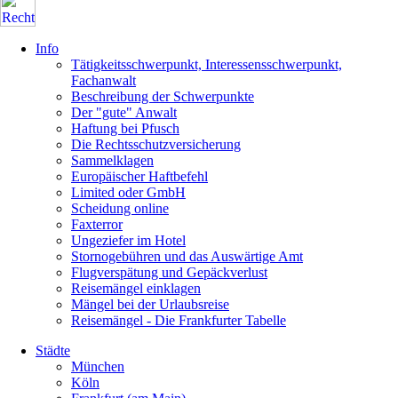
Info
Tätigkeitsschwerpunkt, Interessensschwerpunkt,
Fachanwalt
Beschreibung der Schwerpunkte
Der "gute" Anwalt
Haftung bei Pfusch
Die Rechtsschutzversicherung
Sammelklagen
Europäischer Haftbefehl
Limited oder GmbH
Scheidung online
Faxterror
Ungeziefer im Hotel
Stornogebühren und das Auswärtige Amt
Flugverspätung und Gepäckverlust
Reisemängel einklagen
Mängel bei der Urlaubsreise
Reisemängel - Die Frankfurter Tabelle
Städte
München
Köln