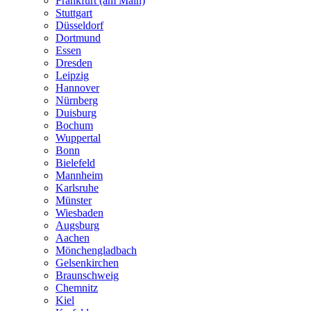
Frankfurt (am Main)
Stuttgart
Düsseldorf
Dortmund
Essen
Dresden
Leipzig
Hannover
Nürnberg
Duisburg
Bochum
Wuppertal
Bonn
Bielefeld
Mannheim
Karlsruhe
Münster
Wiesbaden
Augsburg
Aachen
Mönchengladbach
Gelsenkirchen
Braunschweig
Chemnitz
Kiel