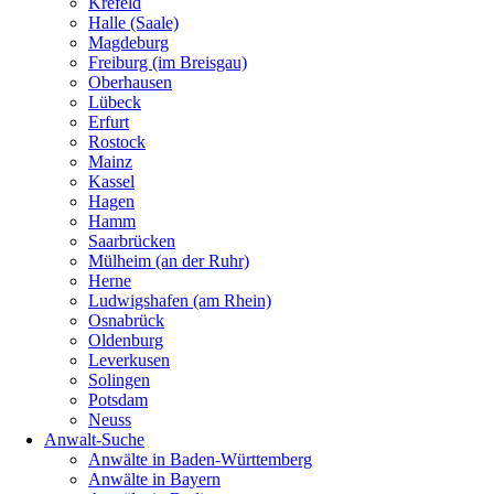
Krefeld
Halle (Saale)
Magdeburg
Freiburg (im Breisgau)
Oberhausen
Lübeck
Erfurt
Rostock
Mainz
Kassel
Hagen
Hamm
Saarbrücken
Mülheim (an der Ruhr)
Herne
Ludwigshafen (am Rhein)
Osnabrück
Oldenburg
Leverkusen
Solingen
Potsdam
Neuss
Anwalt-Suche
Anwälte in Baden-Württemberg
Anwälte in Bayern