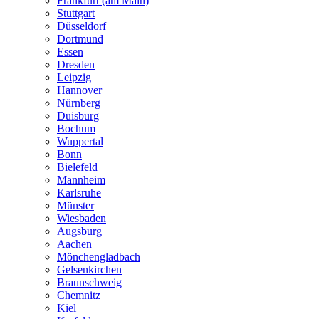
Frankfurt (am Main)
Stuttgart
Düsseldorf
Dortmund
Essen
Dresden
Leipzig
Hannover
Nürnberg
Duisburg
Bochum
Wuppertal
Bonn
Bielefeld
Mannheim
Karlsruhe
Münster
Wiesbaden
Augsburg
Aachen
Mönchengladbach
Gelsenkirchen
Braunschweig
Chemnitz
Kiel