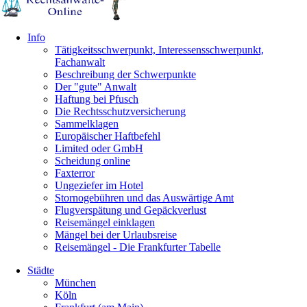
Info
Tätigkeitsschwerpunkt, Interessensschwerpunkt,
Fachanwalt
Beschreibung der Schwerpunkte
Der "gute" Anwalt
Haftung bei Pfusch
Die Rechtsschutzversicherung
Sammelklagen
Europäischer Haftbefehl
Limited oder GmbH
Scheidung online
Faxterror
Ungeziefer im Hotel
Stornogebühren und das Auswärtige Amt
Flugverspätung und Gepäckverlust
Reisemängel einklagen
Mängel bei der Urlaubsreise
Reisemängel - Die Frankfurter Tabelle
Städte
München
Köln