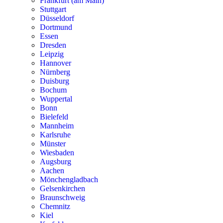
Frankfurt (am Main)
Stuttgart
Düsseldorf
Dortmund
Essen
Dresden
Leipzig
Hannover
Nürnberg
Duisburg
Bochum
Wuppertal
Bonn
Bielefeld
Mannheim
Karlsruhe
Münster
Wiesbaden
Augsburg
Aachen
Mönchengladbach
Gelsenkirchen
Braunschweig
Chemnitz
Kiel