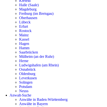
Krefeld
Halle (Saale)
Magdeburg
Freiburg (im Breisgau)
Oberhausen
Lübeck
Erfurt
Rostock
Mainz
Kassel
Hagen
Hamm
Saarbrücken
Mülheim (an der Ruhr)
Herne
Ludwigshafen (am Rhein)
Osnabrück
Oldenburg
Leverkusen
Solingen
Potsdam
Neuss
Anwalt-Suche
Anwälte in Baden-Württemberg
Anwälte in Bayern