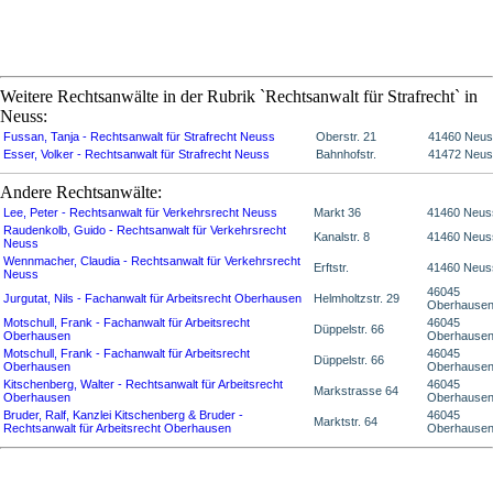
Weitere Rechtsanwälte in der Rubrik `Rechtsanwalt für Strafrecht` in
Neuss:
Fussan, Tanja - Rechtsanwalt für Strafrecht Neuss
Oberstr. 21
41460 Neu
Esser, Volker - Rechtsanwalt für Strafrecht Neuss
Bahnhofstr.
41472 Neu
Andere Rechtsanwälte:
Lee, Peter - Rechtsanwalt für Verkehrsrecht Neuss
Markt 36
41460 Neus
Raudenkolb, Guido - Rechtsanwalt für Verkehrsrecht
Kanalstr. 8
41460 Neus
Neuss
Wennmacher, Claudia - Rechtsanwalt für Verkehrsrecht
Erftstr.
41460 Neus
Neuss
46045
Jurgutat, Nils - Fachanwalt für Arbeitsrecht Oberhausen
Helmholtzstr. 29
Oberhause
Motschull, Frank - Fachanwalt für Arbeitsrecht
46045
Düppelstr. 66
Oberhausen
Oberhause
Motschull, Frank - Fachanwalt für Arbeitsrecht
46045
Düppelstr. 66
Oberhausen
Oberhause
Kitschenberg, Walter - Rechtsanwalt für Arbeitsrecht
46045
Markstrasse 64
Oberhausen
Oberhause
Bruder, Ralf, Kanzlei Kitschenberg & Bruder -
46045
Marktstr. 64
Rechtsanwalt für Arbeitsrecht Oberhausen
Oberhause