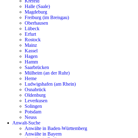
Krefeld
Halle (Saale)
Magdeburg
Freiburg (im Breisgau)
Oberhausen
Lübeck
Erfurt
Rostock
Mainz
Kassel
Hagen
Hamm
Saarbrücken
Mülheim (an der Ruhr)
Herne
Ludwigshafen (am Rhein)
Osnabrück
Oldenburg
Leverkusen
Solingen
Potsdam
Neuss
Anwalt-Suche
Anwälte in Baden-Württemberg
Anwälte in Bayern