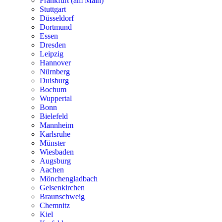
Frankfurt (am Main)
Stuttgart
Düsseldorf
Dortmund
Essen
Dresden
Leipzig
Hannover
Nürnberg
Duisburg
Bochum
Wuppertal
Bonn
Bielefeld
Mannheim
Karlsruhe
Münster
Wiesbaden
Augsburg
Aachen
Mönchengladbach
Gelsenkirchen
Braunschweig
Chemnitz
Kiel