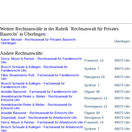
Weitere Rechtsanwälte in der Rubrik `Rechtsanwalt für Privates
Baurecht` in Überlingen:
Kaiser Michael - Rechtsanwalt für Privates Baurecht
Überlingen
Überlingen
Andere Rechtsanwälte:
Derra, Meyer & Partner - Rechtsanwalt für Familienrecht
Frauenstr. 14
89073 Ulm
Ulm
Brosch Schaude & Kollegen - Rechtsanwalt für
Syrlinstr. 7
89073 Ulm
Familienrecht Ulm
Filius Straetmanns Ruß - Fachanwalt für Familienrecht
Platzgasse 29
89073 Ulm
Ulm
Brosch Schaude & Kollegen - Fachanwalt für
Syrlinstr. 7
89073 Ulm
Familienrecht Ulm
Anwälte Bansemir - Fachanwalt für Familienrecht Ulm
Olgastr. 80
89073 Ulm
Anwaltskanzlei Reiter u. Weber - Rechtsanwalt für
Rosengasse 13
89073 Ulm
Erbrecht Ulm
Anwaltskanzlei Reiter & Weber - Rechtsanwalt für
Rosengasse 13
89073 Ulm
Erbrecht Ulm
Anwälte Bansemir - Rechtsanwalt für Erbrecht Ulm
Olgastr. 80
89073 Ulm
Doppstadt, Josef - Rechtsanwalt für Arbeitsrecht Ulm
Sterngasse 9
89073 Ulm
Derra, Meyer & Partner - Fachanwalt für Arbeitsrecht Ulm
Frauenstr. 14
89073 Ulm
Brosch Schaude & Kollegen - Fachanwalt für Arbeitsrecht
Syrlinstr. 7
89073 Ulm
Ulm