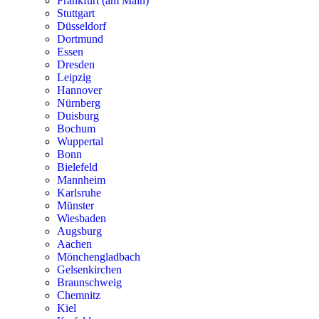
Frankfurt (am Main)
Stuttgart
Düsseldorf
Dortmund
Essen
Dresden
Leipzig
Hannover
Nürnberg
Duisburg
Bochum
Wuppertal
Bonn
Bielefeld
Mannheim
Karlsruhe
Münster
Wiesbaden
Augsburg
Aachen
Mönchengladbach
Gelsenkirchen
Braunschweig
Chemnitz
Kiel