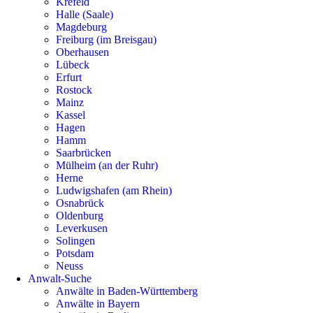
Krefeld
Halle (Saale)
Magdeburg
Freiburg (im Breisgau)
Oberhausen
Lübeck
Erfurt
Rostock
Mainz
Kassel
Hagen
Hamm
Saarbrücken
Mülheim (an der Ruhr)
Herne
Ludwigshafen (am Rhein)
Osnabrück
Oldenburg
Leverkusen
Solingen
Potsdam
Neuss
Anwalt-Suche
Anwälte in Baden-Württemberg
Anwälte in Bayern