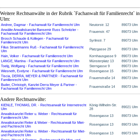
Weitere Rechtsanwälte in der Rubrik `Fachanwalt für Familienrecht` in
Ulm:
Andree, Dagmar - Fachanwalt für Familienrecht Ulm
Neutorstr. 12
89073 Ulm
Anwälte Anwaltskanzlei Bansemir Russ Schnitzler -
Frauenstr. 47
89073 Ulm
Fachanwalt für Familienrecht Ulm
Brosch Schaude & Kollegen - Fachanwalt für
Syrlinstr. 7
89073 Ulm
Familienrecht Ulm
Filius Straetmanns Ruß - Fachanwalt für Familienrecht
Platzgasse 29
89073 Ulm
Ulm
Hain, Volker - Fachanwalt für Familienrecht Ulm
Kornhausgasse 9
89073 Ulm
LANGE, Martina - Fachanwalt für Familienrecht Ulm
Münsterplatz 13
89073 Ulm
Toelg, Wolfgang - Fachanwalt für Familienrecht Ulm
Sterngasse 9
89073 Ulm
Wiesneth, Evelyne - Fachanwalt für Familienrecht Ulm
Rosengasse 15
89073 Ulm
Tiscia, DERRA, MEYER & PARTNER - Fachanwalt für
Frauenstraße 14
89073 Ulm
Familienrecht Ulm
Buder, Christoph, Kanzlei Derra Meyer & Partner -
Frauenstraße 14
89073 Ulm
Fachanwalt für Familienrecht Ulm
Andere Rechtsanwälte:
KIENLE, THOMAS, DR. - Rechtsanwalt für Internetrecht
König-Wilhelm-Str.
89021 Ulm
Ulm
28
Anwaltskanzlei Reiter u. Weber - Rechtsanwalt für
Rosengasse 13
89073 Ulm
Familienrecht Ulm
Anwaltskanzlei Reiter & Weber - Rechtsanwalt für Miet-
Rosengasse 13
89073 Ulm
und Pachtrecht Ulm
Anwaltskanzlei Reiter u. Weber - Rechtsanwalt für Miet-
Rosengasse 13
89073 Ulm
und Pachtrecht Ulm