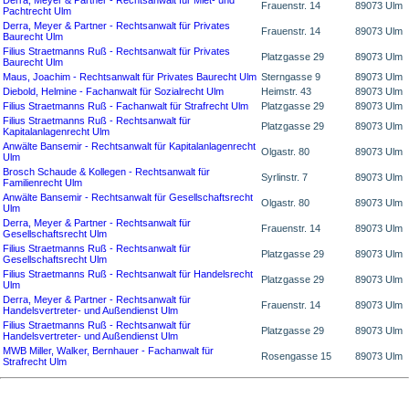
Derra, Meyer & Partner - Rechtsanwalt für Miet- und
Frauenstr. 14
89073 Ulm
Pachtrecht Ulm
Derra, Meyer & Partner - Rechtsanwalt für Privates
Frauenstr. 14
89073 Ulm
Baurecht Ulm
Filius Straetmanns Ruß - Rechtsanwalt für Privates
Platzgasse 29
89073 Ulm
Baurecht Ulm
Maus, Joachim - Rechtsanwalt für Privates Baurecht Ulm
Sterngasse 9
89073 Ulm
Diebold, Helmine - Fachanwalt für Sozialrecht Ulm
Heimstr. 43
89073 Ulm
Filius Straetmanns Ruß - Fachanwalt für Strafrecht Ulm
Platzgasse 29
89073 Ulm
Filius Straetmanns Ruß - Rechtsanwalt für
Platzgasse 29
89073 Ulm
Kapitalanlagenrecht Ulm
Anwälte Bansemir - Rechtsanwalt für Kapitalanlagenrecht
Olgastr. 80
89073 Ulm
Ulm
Brosch Schaude & Kollegen - Rechtsanwalt für
Syrlinstr. 7
89073 Ulm
Familienrecht Ulm
Anwälte Bansemir - Rechtsanwalt für Gesellschaftsrecht
Olgastr. 80
89073 Ulm
Ulm
Derra, Meyer & Partner - Rechtsanwalt für
Frauenstr. 14
89073 Ulm
Gesellschaftsrecht Ulm
Filius Straetmanns Ruß - Rechtsanwalt für
Platzgasse 29
89073 Ulm
Gesellschaftsrecht Ulm
Filius Straetmanns Ruß - Rechtsanwalt für Handelsrecht
Platzgasse 29
89073 Ulm
Ulm
Derra, Meyer & Partner - Rechtsanwalt für
Frauenstr. 14
89073 Ulm
Handelsvertreter- und Außendienst Ulm
Filius Straetmanns Ruß - Rechtsanwalt für
Platzgasse 29
89073 Ulm
Handelsvertreter- und Außendienst Ulm
MWB Miller, Walker, Bernhauer - Fachanwalt für
Rosengasse 15
89073 Ulm
Strafrecht Ulm