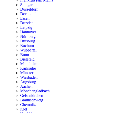
Frankfurt (am Main)
Stuttgart
Düsseldorf
Dortmund
Essen
Dresden
Leipzig
Hannover
Nürnberg
Duisburg
Bochum
Wuppertal
Bonn
Bielefeld
Mannheim
Karlsruhe
Münster
Wiesbaden
Augsburg
Aachen
Mönchengladbach
Gelsenkirchen
Braunschweig
Chemnitz
Kiel