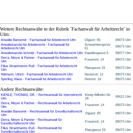
Weitere Rechtsanwälte in der Rubrik `Fachanwalt für Arbeitsrecht` in
Ulm:
Anwälte Bansemir - Fachanwalt für Arbeitsrecht Ulm
Olgastr. 80
89073 Ulm
Anwaltskanzlei für Arbeitsrecht - Fachanwalt für
Schwambergerstr.
89073 Ulm
Arbeitsrecht Ulm
61
Anwaltskanzlei Schmid - Fachanwalt für Arbeitsrecht Ulm
Kapellengasse 5
89077 Ulm
Derra, Meyer & Partner - Fachanwalt für Arbeitsrecht
Frauenstr. 14
89073 Ulm
Ulm
Filius Straetmanns Ruß - Fachanwalt für Arbeitsrecht
Platzgasse 29
89073 Ulm
Ulm
Nittmann, Ulrich - Fachanwalt für Arbeitsrecht Ulm
Neutorstr. 12
89073 Ulm
Sperling, Klaus - Fachanwalt für Arbeitsrecht Ulm
Heimstr. 19
89073 Ulm
Andere Rechtsanwälte:
KIENLE, THOMAS, DR. - Rechtsanwalt für Internetrecht
König-Wilhelm-Str.
89021 Ulm
Ulm
28
Derra, Meyer & Partner - Rechtsanwalt für Arbeitsrecht
Frauenstr. 14
89073 Ulm
Ulm
Anwälte Bansemir - Rechtsanwalt für Gesellschaftsrecht
Olgastr. 80
89073 Ulm
Ulm
Derra, Meyer & Partner - Rechtsanwalt für
Frauenstr. 14
89073 Ulm
Gesellschaftsrecht Ulm
Filius Straetmanns Ruß - Rechtsanwalt für
Platzgasse 29
89073 Ulm
Gesellschaftsrecht Ulm