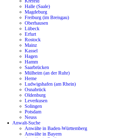
Krefeld
Halle (Saale)
Magdeburg
Freiburg (im Breisgau)
Oberhausen
Lübeck
Erfurt
Rostock
Mainz
Kassel
Hagen
Hamm
Saarbrücken
Mülheim (an der Ruhr)
Herne
Ludwigshafen (am Rhein)
Osnabrück
Oldenburg
Leverkusen
Solingen
Potsdam
Neuss
Anwalt-Suche
Anwälte in Baden-Württemberg
Anwälte in Bayern