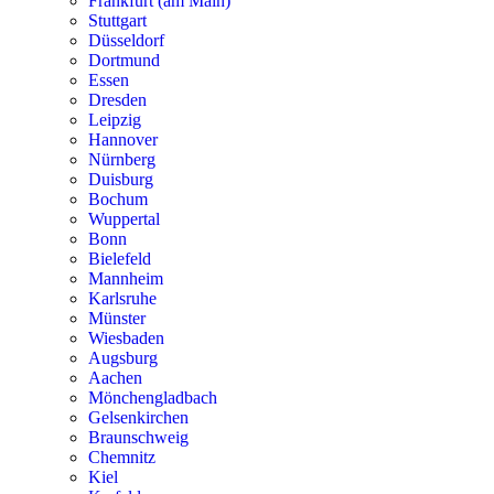
Frankfurt (am Main)
Stuttgart
Düsseldorf
Dortmund
Essen
Dresden
Leipzig
Hannover
Nürnberg
Duisburg
Bochum
Wuppertal
Bonn
Bielefeld
Mannheim
Karlsruhe
Münster
Wiesbaden
Augsburg
Aachen
Mönchengladbach
Gelsenkirchen
Braunschweig
Chemnitz
Kiel