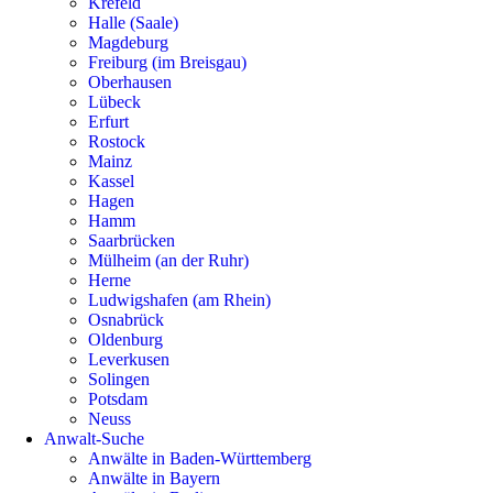
Krefeld
Halle (Saale)
Magdeburg
Freiburg (im Breisgau)
Oberhausen
Lübeck
Erfurt
Rostock
Mainz
Kassel
Hagen
Hamm
Saarbrücken
Mülheim (an der Ruhr)
Herne
Ludwigshafen (am Rhein)
Osnabrück
Oldenburg
Leverkusen
Solingen
Potsdam
Neuss
Anwalt-Suche
Anwälte in Baden-Württemberg
Anwälte in Bayern