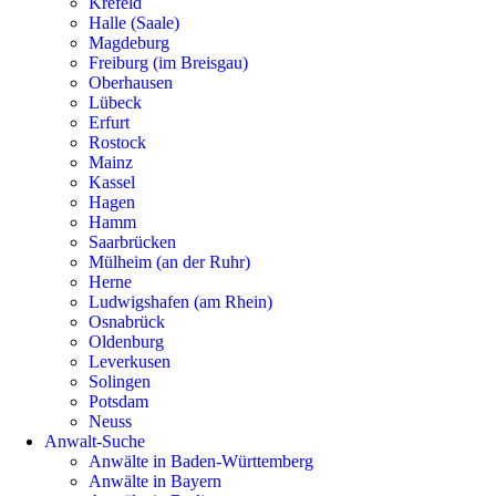
Krefeld
Halle (Saale)
Magdeburg
Freiburg (im Breisgau)
Oberhausen
Lübeck
Erfurt
Rostock
Mainz
Kassel
Hagen
Hamm
Saarbrücken
Mülheim (an der Ruhr)
Herne
Ludwigshafen (am Rhein)
Osnabrück
Oldenburg
Leverkusen
Solingen
Potsdam
Neuss
Anwalt-Suche
Anwälte in Baden-Württemberg
Anwälte in Bayern