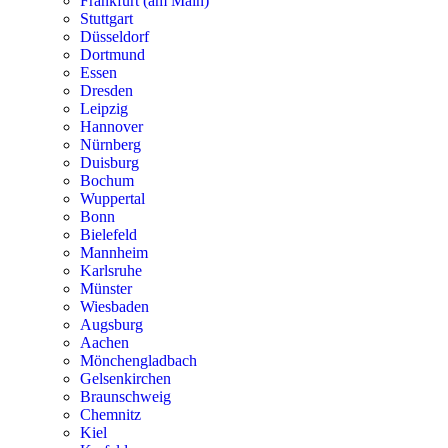
Frankfurt (am Main)
Stuttgart
Düsseldorf
Dortmund
Essen
Dresden
Leipzig
Hannover
Nürnberg
Duisburg
Bochum
Wuppertal
Bonn
Bielefeld
Mannheim
Karlsruhe
Münster
Wiesbaden
Augsburg
Aachen
Mönchengladbach
Gelsenkirchen
Braunschweig
Chemnitz
Kiel