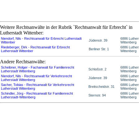
Weitere Rechtsanwälte in der Rubrik `Rechtsanwalt für Erbrecht` in
Lutherstadt Wittenber:
Niendorf, Nils - Rechtsanwalt für Erbrecht Lutherstadt
6886 Luther
Jüdenstr. 39
Wittenber
Wittenberg
Riedeberger, Dirk - Rechtsanwalt für Erbrecht
6886 Luther
Berliner Str. 1
Lutherstadt Wittenber
Wittenberg
Andere Rechtsanwälte:
Scheibner, Holger - Fachanwalt für Familienrecht
6886 Luther
Schloßstr. 2
Lutherstadt Wittenberg
Wittenberg
Niendorf, Nils - Rechtsanwalt für Verkehrsrecht
6886 Luther
Jüdenstr. 39
Lutherstadt Wittenberg
Wittenberg
Sacher, Tobias - Rechtsanwalt für Verkehrsrecht
6886 Luther
Breitscheidstr. 31
Lutherstadt Wittenberg
Wittenberg
Schindler, Jörg - Rechtsanwalt für Familienrecht
6886 Luther
Sternstr. 94
Lutherstadt-Wittenberg
Wittenberg