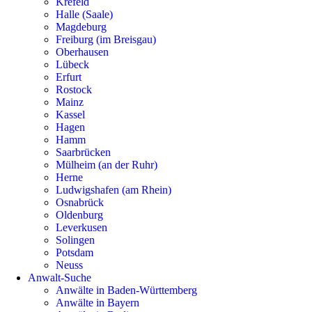
Krefeld
Halle (Saale)
Magdeburg
Freiburg (im Breisgau)
Oberhausen
Lübeck
Erfurt
Rostock
Mainz
Kassel
Hagen
Hamm
Saarbrücken
Mülheim (an der Ruhr)
Herne
Ludwigshafen (am Rhein)
Osnabrück
Oldenburg
Leverkusen
Solingen
Potsdam
Neuss
Anwalt-Suche
Anwälte in Baden-Württemberg
Anwälte in Bayern