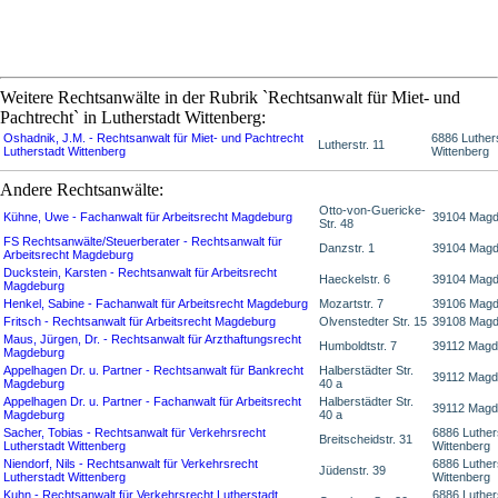
Weitere Rechtsanwälte in der Rubrik `Rechtsanwalt für Miet- und
Pachtrecht` in Lutherstadt Wittenberg:
Oshadnik, J.M. - Rechtsanwalt für Miet- und Pachtrecht
6886 Luther
Lutherstr. 11
Lutherstadt Wittenberg
Wittenberg
Andere Rechtsanwälte:
Otto-von-Guericke-
Kühne, Uwe - Fachanwalt für Arbeitsrecht Magdeburg
39104 Magd
Str. 48
FS Rechtsanwälte/Steuerberater - Rechtsanwalt für
Danzstr. 1
39104 Magd
Arbeitsrecht Magdeburg
Duckstein, Karsten - Rechtsanwalt für Arbeitsrecht
Haeckelstr. 6
39104 Magd
Magdeburg
Henkel, Sabine - Fachanwalt für Arbeitsrecht Magdeburg
Mozartstr. 7
39106 Magd
Fritsch - Rechtsanwalt für Arbeitsrecht Magdeburg
Olvenstedter Str. 15
39108 Magd
Maus, Jürgen, Dr. - Rechtsanwalt für Arzthaftungsrecht
Humboldtstr. 7
39112 Magd
Magdeburg
Appelhagen Dr. u. Partner - Rechtsanwalt für Bankrecht
Halberstädter Str.
39112 Magd
Magdeburg
40 a
Appelhagen Dr. u. Partner - Fachanwalt für Arbeitsrecht
Halberstädter Str.
39112 Magd
Magdeburg
40 a
Sacher, Tobias - Rechtsanwalt für Verkehrsrecht
6886 Luther
Breitscheidstr. 31
Lutherstadt Wittenberg
Wittenberg
Niendorf, Nils - Rechtsanwalt für Verkehrsrecht
6886 Luther
Jüdenstr. 39
Lutherstadt Wittenberg
Wittenberg
Kuhn - Rechtsanwalt für Verkehrsrecht Lutherstadt
6886 Luther