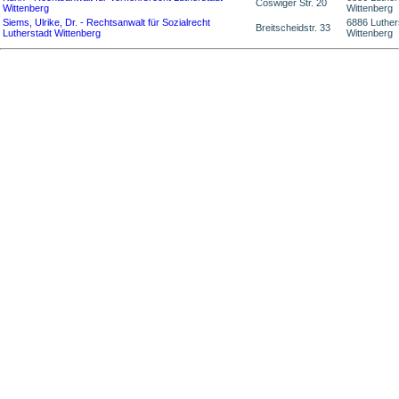
Coswiger Str. 20
Wittenberg
Wittenberg
Siems, Ulrike, Dr. - Rechtsanwalt für Sozialrecht
6886 Luther
Breitscheidstr. 33
Lutherstadt Wittenberg
Wittenberg