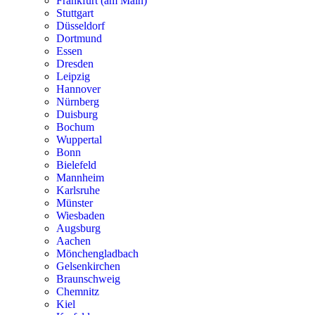
Frankfurt (am Main)
Stuttgart
Düsseldorf
Dortmund
Essen
Dresden
Leipzig
Hannover
Nürnberg
Duisburg
Bochum
Wuppertal
Bonn
Bielefeld
Mannheim
Karlsruhe
Münster
Wiesbaden
Augsburg
Aachen
Mönchengladbach
Gelsenkirchen
Braunschweig
Chemnitz
Kiel