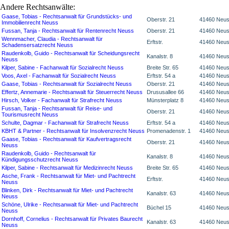
Andere Rechtsanwälte:
Gaase, Tobias - Rechtsanwalt für Grundstücks- und
Oberstr. 21
41460 Neu
Immobilienrecht Neuss
Fussan, Tanja - Rechtsanwalt für Rentenrecht Neuss
Oberstr. 21
41460 Neu
Wennmacher, Claudia - Rechtsanwalt für
Erftstr.
41460 Neu
Schadensersatzrecht Neuss
Raudenkolb, Guido - Rechtsanwalt für Scheidungsrecht
Kanalstr. 8
41460 Neu
Neuss
Kilper, Sabine - Fachanwalt für Sozialrecht Neuss
Breite Str. 65
41460 Neu
Voos, Axel - Fachanwalt für Sozialrecht Neuss
Erftstr. 54 a
41460 Neu
Gaase, Tobias - Rechtsanwalt für Sozialrecht Neuss
Oberstr. 21
41460 Neu
Effertz, Annemarie - Rechtsanwalt für Steuerrecht Neuss
Drususallee 66
41460 Neu
Hirsch, Volker - Fachanwalt für Strafrecht Neuss
Münsterplatz 8
41460 Neu
Fussan, Tanja - Rechtsanwalt für Reise- und
Oberstr. 21
41460 Neu
Tourismusrecht Neuss
Schulte, Dagmar - Fachanwalt für Strafrecht Neuss
Erftstr. 54 a
41460 Neu
KBHT & Partner - Rechtsanwalt für Insolvenzrecht Neuss
Promenadenstr. 1
41460 Neu
Gaase, Tobias - Rechtsanwalt für Kaufvertragsrecht
Oberstr. 21
41460 Neu
Neuss
Raudenkolb, Guido - Rechtsanwalt für
Kanalstr. 8
41460 Neu
Kündigungsschutzrecht Neuss
Kilper, Sabine - Rechtsanwalt für Medizinrecht Neuss
Breite Str. 65
41460 Neu
Asche, Frank - Rechtsanwalt für Miet- und Pachtrecht
Erftstr.
41460 Neu
Neuss
Blinken, Dirk - Rechtsanwalt für Miet- und Pachtrecht
Kanalstr. 63
41460 Neu
Neuss
Schöne, Ulrike - Rechtsanwalt für Miet- und Pachtrecht
Büchel 15
41460 Neu
Neuss
Dornhoff, Cornelius - Rechtsanwalt für Privates Baurecht
Kanalstr. 63
41460 Neu
Neuss