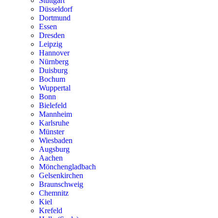
Stuttgart
Düsseldorf
Dortmund
Essen
Dresden
Leipzig
Hannover
Nürnberg
Duisburg
Bochum
Wuppertal
Bonn
Bielefeld
Mannheim
Karlsruhe
Münster
Wiesbaden
Augsburg
Aachen
Mönchengladbach
Gelsenkirchen
Braunschweig
Chemnitz
Kiel
Krefeld