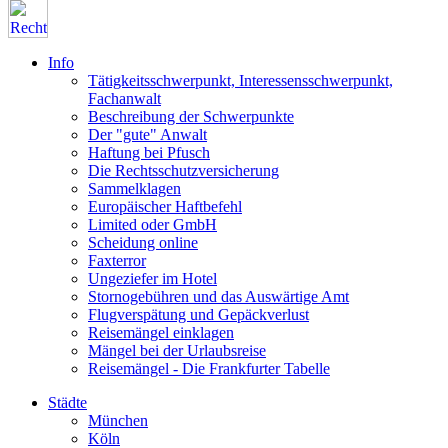
Info
Tätigkeitsschwerpunkt, Interessensschwerpunkt,
Fachanwalt
Beschreibung der Schwerpunkte
Der "gute" Anwalt
Haftung bei Pfusch
Die Rechtsschutzversicherung
Sammelklagen
Europäischer Haftbefehl
Limited oder GmbH
Scheidung online
Faxterror
Ungeziefer im Hotel
Stornogebühren und das Auswärtige Amt
Flugverspätung und Gepäckverlust
Reisemängel einklagen
Mängel bei der Urlaubsreise
Reisemängel - Die Frankfurter Tabelle
Städte
München
Köln