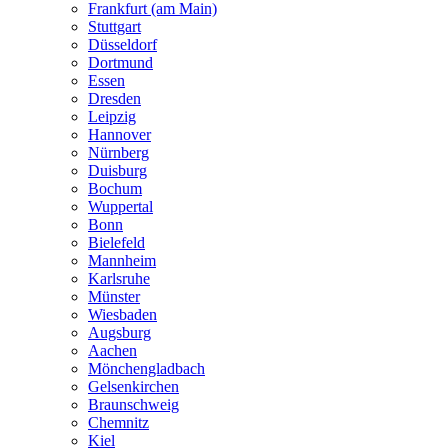
Frankfurt (am Main)
Stuttgart
Düsseldorf
Dortmund
Essen
Dresden
Leipzig
Hannover
Nürnberg
Duisburg
Bochum
Wuppertal
Bonn
Bielefeld
Mannheim
Karlsruhe
Münster
Wiesbaden
Augsburg
Aachen
Mönchengladbach
Gelsenkirchen
Braunschweig
Chemnitz
Kiel