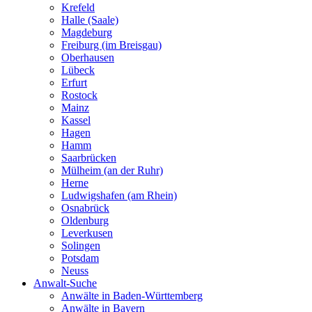
Krefeld
Halle (Saale)
Magdeburg
Freiburg (im Breisgau)
Oberhausen
Lübeck
Erfurt
Rostock
Mainz
Kassel
Hagen
Hamm
Saarbrücken
Mülheim (an der Ruhr)
Herne
Ludwigshafen (am Rhein)
Osnabrück
Oldenburg
Leverkusen
Solingen
Potsdam
Neuss
Anwalt-Suche
Anwälte in Baden-Württemberg
Anwälte in Bayern