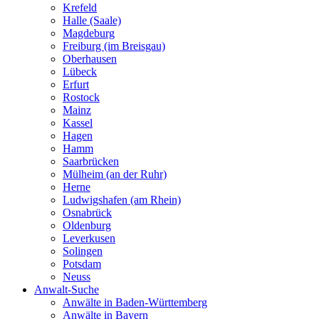
Krefeld
Halle (Saale)
Magdeburg
Freiburg (im Breisgau)
Oberhausen
Lübeck
Erfurt
Rostock
Mainz
Kassel
Hagen
Hamm
Saarbrücken
Mülheim (an der Ruhr)
Herne
Ludwigshafen (am Rhein)
Osnabrück
Oldenburg
Leverkusen
Solingen
Potsdam
Neuss
Anwalt-Suche
Anwälte in Baden-Württemberg
Anwälte in Bayern