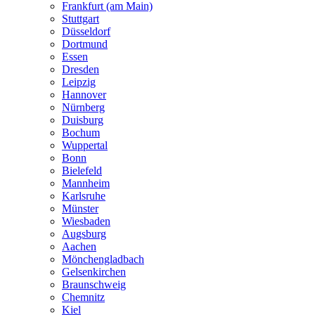
Frankfurt (am Main)
Stuttgart
Düsseldorf
Dortmund
Essen
Dresden
Leipzig
Hannover
Nürnberg
Duisburg
Bochum
Wuppertal
Bonn
Bielefeld
Mannheim
Karlsruhe
Münster
Wiesbaden
Augsburg
Aachen
Mönchengladbach
Gelsenkirchen
Braunschweig
Chemnitz
Kiel