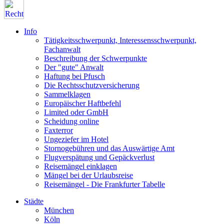
Info
Tätigkeitsschwerpunkt, Interessensschwerpunkt,
Fachanwalt
Beschreibung der Schwerpunkte
Der "gute" Anwalt
Haftung bei Pfusch
Die Rechtsschutzversicherung
Sammelklagen
Europäischer Haftbefehl
Limited oder GmbH
Scheidung online
Faxterror
Ungeziefer im Hotel
Stornogebühren und das Auswärtige Amt
Flugverspätung und Gepäckverlust
Reisemängel einklagen
Mängel bei der Urlaubsreise
Reisemängel - Die Frankfurter Tabelle
Städte
München
Köln