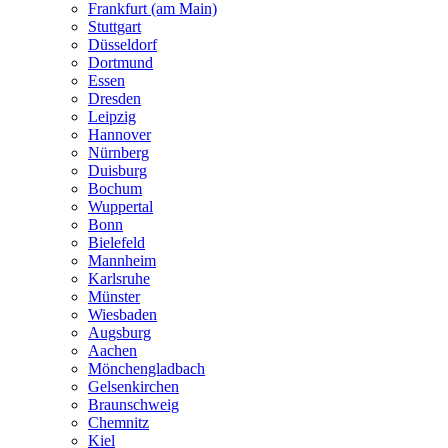
Frankfurt (am Main)
Stuttgart
Düsseldorf
Dortmund
Essen
Dresden
Leipzig
Hannover
Nürnberg
Duisburg
Bochum
Wuppertal
Bonn
Bielefeld
Mannheim
Karlsruhe
Münster
Wiesbaden
Augsburg
Aachen
Mönchengladbach
Gelsenkirchen
Braunschweig
Chemnitz
Kiel