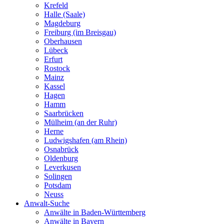
Krefeld
Halle (Saale)
Magdeburg
Freiburg (im Breisgau)
Oberhausen
Lübeck
Erfurt
Rostock
Mainz
Kassel
Hagen
Hamm
Saarbrücken
Mülheim (an der Ruhr)
Herne
Ludwigshafen (am Rhein)
Osnabrück
Oldenburg
Leverkusen
Solingen
Potsdam
Neuss
Anwalt-Suche
Anwälte in Baden-Württemberg
Anwälte in Bayern