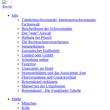
Info
Tätigkeitsschwerpunkt, Interessensschwerpunkt,
Fachanwalt
Beschreibung der Schwerpunkte
Der "gute" Anwalt
Haftung bei Pfusch
Die Rechtsschutzversicherung
Sammelklagen
Europäischer Haftbefehl
Limited oder GmbH
Scheidung online
Faxterror
Ungeziefer im Hotel
Stornogebühren und das Auswärtige Amt
Flugverspätung und Gepäckverlust
Reisemängel einklagen
Mängel bei der Urlaubsreise
Reisemängel - Die Frankfurter Tabelle
Städte
München
Köln