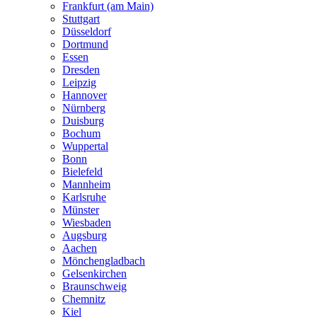
Frankfurt (am Main)
Stuttgart
Düsseldorf
Dortmund
Essen
Dresden
Leipzig
Hannover
Nürnberg
Duisburg
Bochum
Wuppertal
Bonn
Bielefeld
Mannheim
Karlsruhe
Münster
Wiesbaden
Augsburg
Aachen
Mönchengladbach
Gelsenkirchen
Braunschweig
Chemnitz
Kiel