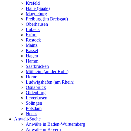
Krefeld
Halle (Saale)
Magdeburg
Freiburg (im Breisgau)
Oberhausen
Lübeck
Erfurt
Rostock
Mainz
Kassel
Hagen
Hamm
Saarbrücken
Mülheim (an der Ruhr)
Herne
Ludwigshafen (am Rhein)
Osnabrück
Oldenburg
Leverkusen
Solingen
Potsdam
Neuss
Anwalt-Suche
Anwälte in Baden-Württemberg
Anwälte in Bayern