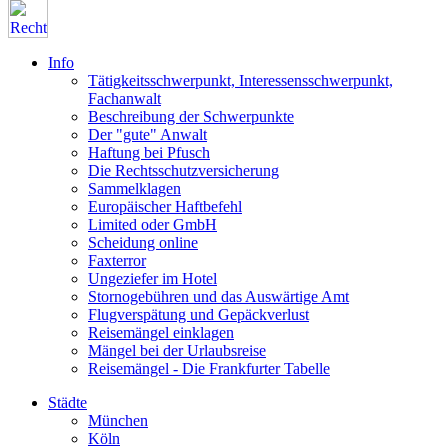
Info
Tätigkeitsschwerpunkt, Interessensschwerpunkt,
Fachanwalt
Beschreibung der Schwerpunkte
Der "gute" Anwalt
Haftung bei Pfusch
Die Rechtsschutzversicherung
Sammelklagen
Europäischer Haftbefehl
Limited oder GmbH
Scheidung online
Faxterror
Ungeziefer im Hotel
Stornogebühren und das Auswärtige Amt
Flugverspätung und Gepäckverlust
Reisemängel einklagen
Mängel bei der Urlaubsreise
Reisemängel - Die Frankfurter Tabelle
Städte
München
Köln