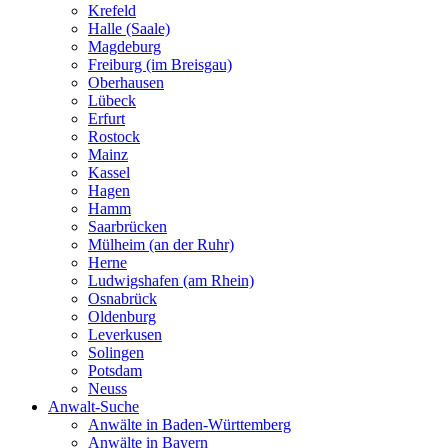
Krefeld
Halle (Saale)
Magdeburg
Freiburg (im Breisgau)
Oberhausen
Lübeck
Erfurt
Rostock
Mainz
Kassel
Hagen
Hamm
Saarbrücken
Mülheim (an der Ruhr)
Herne
Ludwigshafen (am Rhein)
Osnabrück
Oldenburg
Leverkusen
Solingen
Potsdam
Neuss
Anwalt-Suche
Anwälte in Baden-Württemberg
Anwälte in Bayern