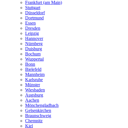
Frankfurt (am Main)
Stuttgart
Düsseldorf
Dortmund
Essen
Dresden
Leipzig
Hannover
Nürnberg
Duisburg
Bochum
Wuppertal
Bonn
Bielefeld
Mannheim
Karlsruhe
Münster
Wiesbaden
Augsburg
Aachen
Mönchengladbach
Gelsenkirchen
Braunschweig
Chemnitz
Kiel