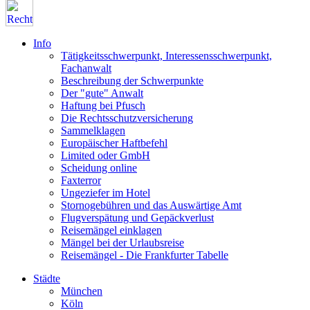
Info
Tätigkeitsschwerpunkt, Interessensschwerpunkt,
Fachanwalt
Beschreibung der Schwerpunkte
Der "gute" Anwalt
Haftung bei Pfusch
Die Rechtsschutzversicherung
Sammelklagen
Europäischer Haftbefehl
Limited oder GmbH
Scheidung online
Faxterror
Ungeziefer im Hotel
Stornogebühren und das Auswärtige Amt
Flugverspätung und Gepäckverlust
Reisemängel einklagen
Mängel bei der Urlaubsreise
Reisemängel - Die Frankfurter Tabelle
Städte
München
Köln