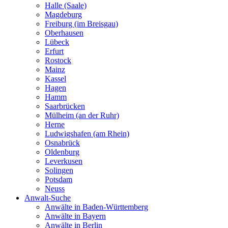
Halle (Saale)
Magdeburg
Freiburg (im Breisgau)
Oberhausen
Lübeck
Erfurt
Rostock
Mainz
Kassel
Hagen
Hamm
Saarbrücken
Mülheim (an der Ruhr)
Herne
Ludwigshafen (am Rhein)
Osnabrück
Oldenburg
Leverkusen
Solingen
Potsdam
Neuss
Anwalt-Suche
Anwälte in Baden-Württemberg
Anwälte in Bayern
Anwälte in Berlin