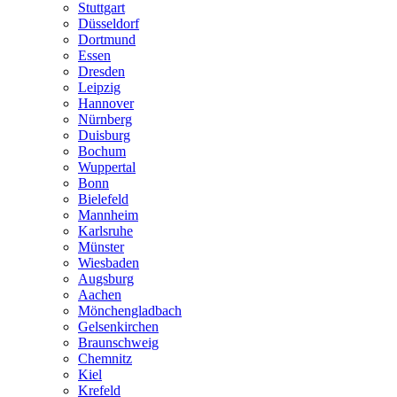
Stuttgart
Düsseldorf
Dortmund
Essen
Dresden
Leipzig
Hannover
Nürnberg
Duisburg
Bochum
Wuppertal
Bonn
Bielefeld
Mannheim
Karlsruhe
Münster
Wiesbaden
Augsburg
Aachen
Mönchengladbach
Gelsenkirchen
Braunschweig
Chemnitz
Kiel
Krefeld