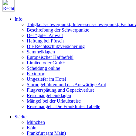
Info
Tätigkeitsschwerpunkt, Interessensschwerpunkt, Fachan
Beschreibung der Schwerpunkte
Der "gute" Anwalt
Haftung bei Pfusch
Die Rechtsschutzversicherung
Sammelklagen
Europäischer Haftbefehl
Limited oder GmbH
Scheidung online
Faxterror
Ungeziefer im Hotel
Stornogebühren und das Auswärtige Amt
Flugverspätung und Gepäckverlust
Reisemängel einklagen
Mängel bei der Urlaubsreise
Reisemängel - Die Frankfurter Tabelle
Städte
München
Köln
Frankfurt (am Main)