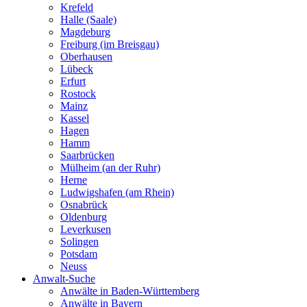
Krefeld
Halle (Saale)
Magdeburg
Freiburg (im Breisgau)
Oberhausen
Lübeck
Erfurt
Rostock
Mainz
Kassel
Hagen
Hamm
Saarbrücken
Mülheim (an der Ruhr)
Herne
Ludwigshafen (am Rhein)
Osnabrück
Oldenburg
Leverkusen
Solingen
Potsdam
Neuss
Anwalt-Suche
Anwälte in Baden-Württemberg
Anwälte in Bayern