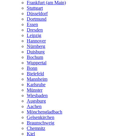
Frankfurt (am Main)
Stuttgart
Düsseldorf
Dortmund
Essen
Dresden
Leipzig
Hannover
Nürnberg
Duisburg
Bochum
Wuppertal
Bonn
Bielefeld
Mannheim
Karlsruhe
Münster
Wiesbaden
Augsburg
Aachen
Mönchengladbach
Gelsenkirchen
Braunschweig
Chemnitz
Kiel