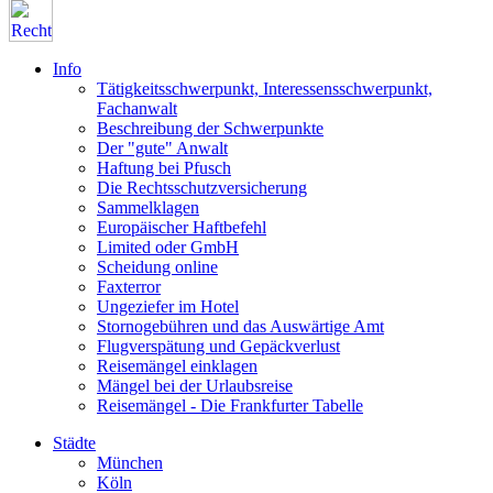
Info
Tätigkeitsschwerpunkt, Interessensschwerpunkt,
Fachanwalt
Beschreibung der Schwerpunkte
Der "gute" Anwalt
Haftung bei Pfusch
Die Rechtsschutzversicherung
Sammelklagen
Europäischer Haftbefehl
Limited oder GmbH
Scheidung online
Faxterror
Ungeziefer im Hotel
Stornogebühren und das Auswärtige Amt
Flugverspätung und Gepäckverlust
Reisemängel einklagen
Mängel bei der Urlaubsreise
Reisemängel - Die Frankfurter Tabelle
Städte
München
Köln