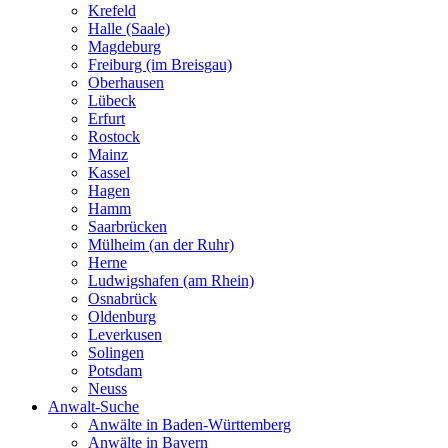
Krefeld
Halle (Saale)
Magdeburg
Freiburg (im Breisgau)
Oberhausen
Lübeck
Erfurt
Rostock
Mainz
Kassel
Hagen
Hamm
Saarbrücken
Mülheim (an der Ruhr)
Herne
Ludwigshafen (am Rhein)
Osnabrück
Oldenburg
Leverkusen
Solingen
Potsdam
Neuss
Anwalt-Suche
Anwälte in Baden-Württemberg
Anwälte in Bayern