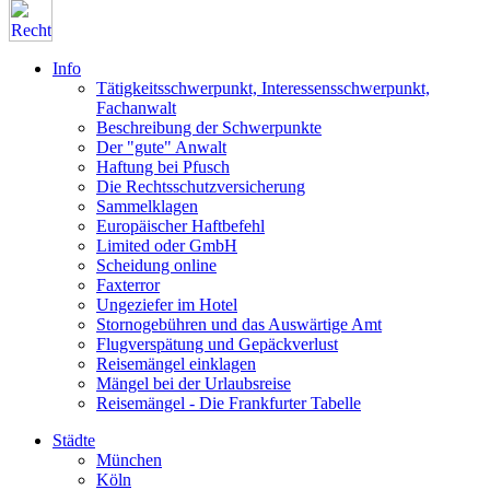
Info
Tätigkeitsschwerpunkt, Interessensschwerpunkt,
Fachanwalt
Beschreibung der Schwerpunkte
Der "gute" Anwalt
Haftung bei Pfusch
Die Rechtsschutzversicherung
Sammelklagen
Europäischer Haftbefehl
Limited oder GmbH
Scheidung online
Faxterror
Ungeziefer im Hotel
Stornogebühren und das Auswärtige Amt
Flugverspätung und Gepäckverlust
Reisemängel einklagen
Mängel bei der Urlaubsreise
Reisemängel - Die Frankfurter Tabelle
Städte
München
Köln