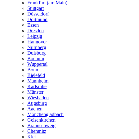
Frankfurt (am Main)
Stuttgart
Düsseldorf
Dortmund
Essen
Dresden
Leipzig
Hannover
Nürnberg
Duisburg
Bochum
Wuppertal
Bonn
Bielefeld
Mannheim
Karlsruhe
Münster
Wiesbaden
Augsburg
Aachen
Mönchengladbach
Gelsenkirchen
Braunschweig
Chemnitz
Kiel