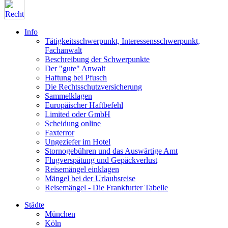
Info
Tätigkeitsschwerpunkt, Interessensschwerpunkt,
Fachanwalt
Beschreibung der Schwerpunkte
Der "gute" Anwalt
Haftung bei Pfusch
Die Rechtsschutzversicherung
Sammelklagen
Europäischer Haftbefehl
Limited oder GmbH
Scheidung online
Faxterror
Ungeziefer im Hotel
Stornogebühren und das Auswärtige Amt
Flugverspätung und Gepäckverlust
Reisemängel einklagen
Mängel bei der Urlaubsreise
Reisemängel - Die Frankfurter Tabelle
Städte
München
Köln