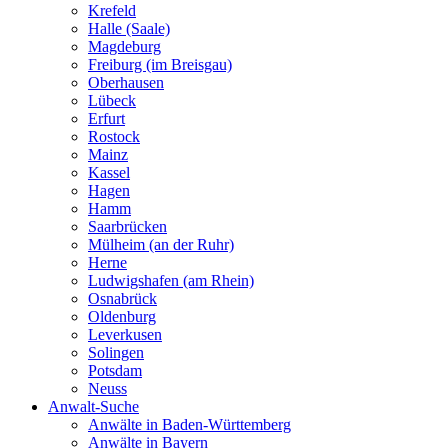
Krefeld
Halle (Saale)
Magdeburg
Freiburg (im Breisgau)
Oberhausen
Lübeck
Erfurt
Rostock
Mainz
Kassel
Hagen
Hamm
Saarbrücken
Mülheim (an der Ruhr)
Herne
Ludwigshafen (am Rhein)
Osnabrück
Oldenburg
Leverkusen
Solingen
Potsdam
Neuss
Anwalt-Suche
Anwälte in Baden-Württemberg
Anwälte in Bayern