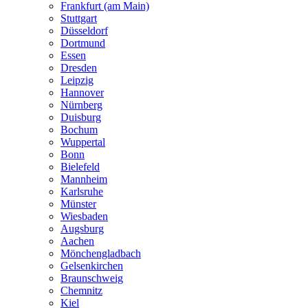
Frankfurt (am Main)
Stuttgart
Düsseldorf
Dortmund
Essen
Dresden
Leipzig
Hannover
Nürnberg
Duisburg
Bochum
Wuppertal
Bonn
Bielefeld
Mannheim
Karlsruhe
Münster
Wiesbaden
Augsburg
Aachen
Mönchengladbach
Gelsenkirchen
Braunschweig
Chemnitz
Kiel