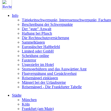
Info
Tätigkeitsschwerpunkt, Interessensschwerpunkt, Fachan
Beschreibung der Schwerpunkte
Der "gute" Anwalt
Haftung bei Pfusch
Die Rechtsschutzversicherung
Sammelklagen
Europäischer Haftbefehl
Limited oder GmbH
Scheidung online
Faxterror
Ungeziefer im Hotel
Stornogebühren und das Auswärtige Amt
Flugverspätung und Gepäckverlust
Reisemängel einklagen
Mängel bei der Urlaubsreise
Reisemängel - Die Frankfurter Tabelle
Städte
München
Köln
Frankfurt (am Main)