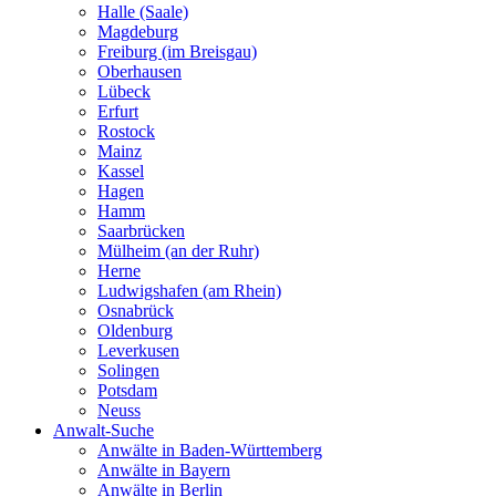
Halle (Saale)
Magdeburg
Freiburg (im Breisgau)
Oberhausen
Lübeck
Erfurt
Rostock
Mainz
Kassel
Hagen
Hamm
Saarbrücken
Mülheim (an der Ruhr)
Herne
Ludwigshafen (am Rhein)
Osnabrück
Oldenburg
Leverkusen
Solingen
Potsdam
Neuss
Anwalt-Suche
Anwälte in Baden-Württemberg
Anwälte in Bayern
Anwälte in Berlin