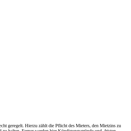
t geregelt. Hierzu zählt die Pflicht des Mieters, den Mietzins zu
d zu halten. Ferner werden hier Kündigungsgründe und -fristen