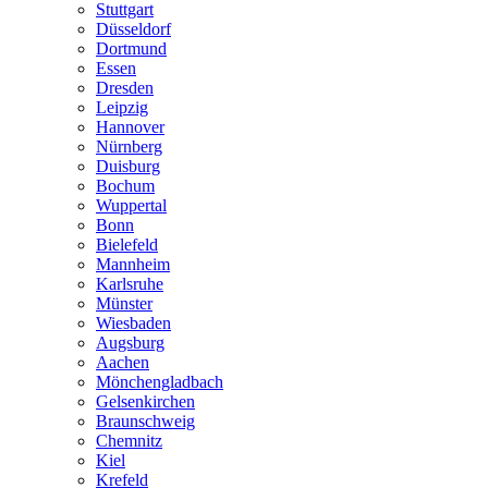
Stuttgart
Düsseldorf
Dortmund
Essen
Dresden
Leipzig
Hannover
Nürnberg
Duisburg
Bochum
Wuppertal
Bonn
Bielefeld
Mannheim
Karlsruhe
Münster
Wiesbaden
Augsburg
Aachen
Mönchengladbach
Gelsenkirchen
Braunschweig
Chemnitz
Kiel
Krefeld