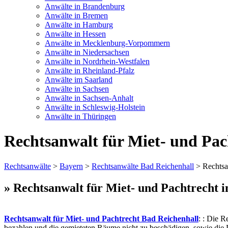
Anwälte in Brandenburg
Anwälte in Bremen
Anwälte in Hamburg
Anwälte in Hessen
Anwälte in Mecklenburg-Vorpommern
Anwälte in Niedersachsen
Anwälte in Nordrhein-Westfalen
Anwälte in Rheinland-Pfalz
Anwälte im Saarland
Anwälte in Sachsen
Anwälte in Sachsen-Anhalt
Anwälte in Schleswig-Holstein
Anwälte in Thüringen
Rechtsanwalt für Miet- und Pac
Rechtsanwälte
>
Bayern
>
Rechtsanwälte Bad Reichenhall
> Rechtsa
» Rechtsanwalt für Miet- und Pachtrecht i
Rechtsanwalt für Miet- und Pachtrecht Bad Reichenhall
: : Die R
bezahlen und die gemieteten Räume nicht zu beschädigen, sowie die P