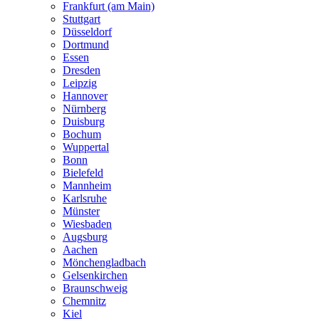
Frankfurt (am Main)
Stuttgart
Düsseldorf
Dortmund
Essen
Dresden
Leipzig
Hannover
Nürnberg
Duisburg
Bochum
Wuppertal
Bonn
Bielefeld
Mannheim
Karlsruhe
Münster
Wiesbaden
Augsburg
Aachen
Mönchengladbach
Gelsenkirchen
Braunschweig
Chemnitz
Kiel