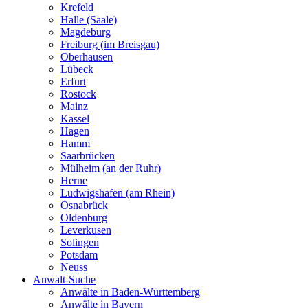
Krefeld
Halle (Saale)
Magdeburg
Freiburg (im Breisgau)
Oberhausen
Lübeck
Erfurt
Rostock
Mainz
Kassel
Hagen
Hamm
Saarbrücken
Mülheim (an der Ruhr)
Herne
Ludwigshafen (am Rhein)
Osnabrück
Oldenburg
Leverkusen
Solingen
Potsdam
Neuss
Anwalt-Suche
Anwälte in Baden-Württemberg
Anwälte in Bayern