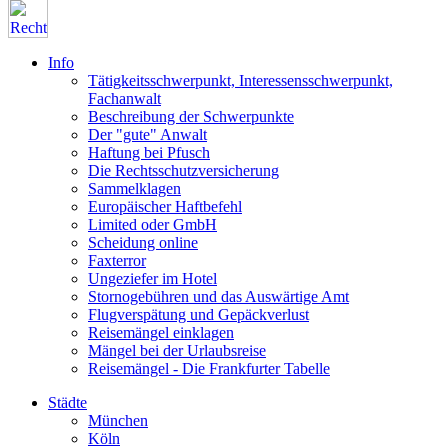
Info
Tätigkeitsschwerpunkt, Interessensschwerpunkt,
Fachanwalt
Beschreibung der Schwerpunkte
Der "gute" Anwalt
Haftung bei Pfusch
Die Rechtsschutzversicherung
Sammelklagen
Europäischer Haftbefehl
Limited oder GmbH
Scheidung online
Faxterror
Ungeziefer im Hotel
Stornogebühren und das Auswärtige Amt
Flugverspätung und Gepäckverlust
Reisemängel einklagen
Mängel bei der Urlaubsreise
Reisemängel - Die Frankfurter Tabelle
Städte
München
Köln