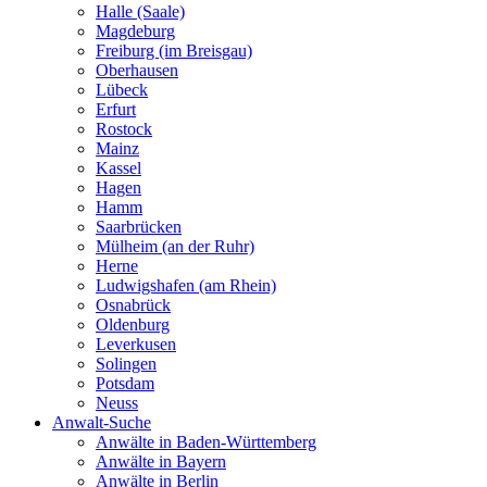
Halle (Saale)
Magdeburg
Freiburg (im Breisgau)
Oberhausen
Lübeck
Erfurt
Rostock
Mainz
Kassel
Hagen
Hamm
Saarbrücken
Mülheim (an der Ruhr)
Herne
Ludwigshafen (am Rhein)
Osnabrück
Oldenburg
Leverkusen
Solingen
Potsdam
Neuss
Anwalt-Suche
Anwälte in Baden-Württemberg
Anwälte in Bayern
Anwälte in Berlin