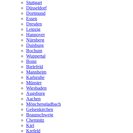
Stuttgart
Düsseldorf
Dortmund
Essen
Dresden
Leipzig
Hannover
Nürnberg
Duisburg
Bochum
Wuppertal
Bonn
Bielefeld
Mannheim
Karlsruhe
Münster
Wiesbaden
Augsburg
Aachen
Mönchengladbach
Gelsenkirchen
Braunschweig
Chemnitz
Kiel
Krefeld