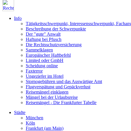
Info
Tätigkeitsschwerpunkt, Interessensschwerpunkt, Fachan
Beschreibung der Schwerpunkte
Der "gute" Anwalt
Haftung bei Pfusch
Die Rechtsschutzversicherung
Sammelklagen
Europäischer Haftbefehl
Limited oder GmbH
Scheidung online
Faxterror
Ungeziefer im Hotel
Stornogebühren und das Auswärtige Amt
Flugverspätung und Gepäckverlust
Reisemängel einklagen
Mängel bei der Urlaubsreise
Reisemängel - Die Frankfurter Tabelle
Städte
München
Köln
Frankfurt (am Main)