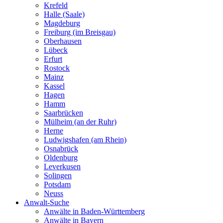
Krefeld
Halle (Saale)
Magdeburg
Freiburg (im Breisgau)
Oberhausen
Lübeck
Erfurt
Rostock
Mainz
Kassel
Hagen
Hamm
Saarbrücken
Mülheim (an der Ruhr)
Herne
Ludwigshafen (am Rhein)
Osnabrück
Oldenburg
Leverkusen
Solingen
Potsdam
Neuss
Anwalt-Suche
Anwälte in Baden-Württemberg
Anwälte in Bayern