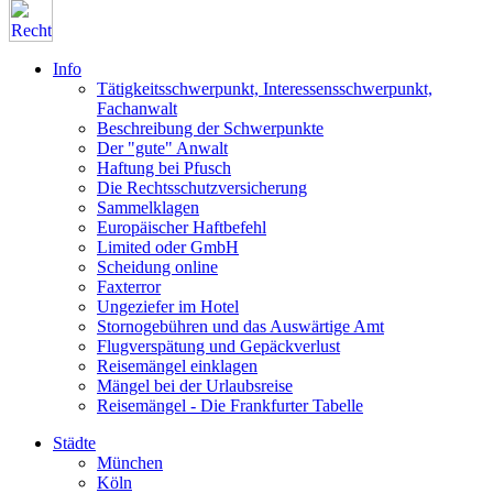
Info
Tätigkeitsschwerpunkt, Interessensschwerpunkt,
Fachanwalt
Beschreibung der Schwerpunkte
Der "gute" Anwalt
Haftung bei Pfusch
Die Rechtsschutzversicherung
Sammelklagen
Europäischer Haftbefehl
Limited oder GmbH
Scheidung online
Faxterror
Ungeziefer im Hotel
Stornogebühren und das Auswärtige Amt
Flugverspätung und Gepäckverlust
Reisemängel einklagen
Mängel bei der Urlaubsreise
Reisemängel - Die Frankfurter Tabelle
Städte
München
Köln