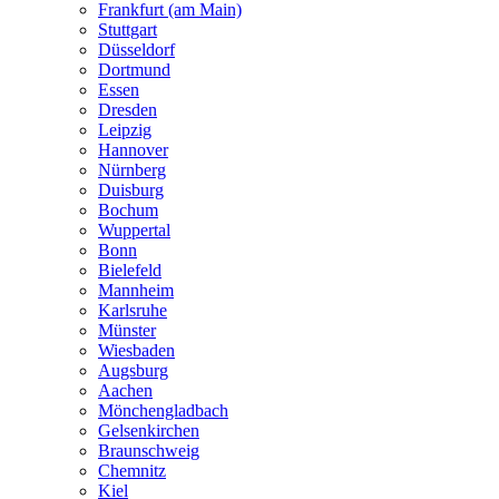
Frankfurt (am Main)
Stuttgart
Düsseldorf
Dortmund
Essen
Dresden
Leipzig
Hannover
Nürnberg
Duisburg
Bochum
Wuppertal
Bonn
Bielefeld
Mannheim
Karlsruhe
Münster
Wiesbaden
Augsburg
Aachen
Mönchengladbach
Gelsenkirchen
Braunschweig
Chemnitz
Kiel