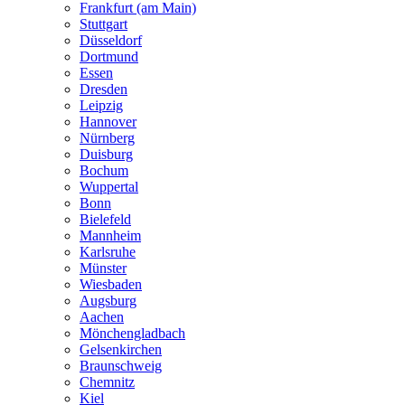
Frankfurt (am Main)
Stuttgart
Düsseldorf
Dortmund
Essen
Dresden
Leipzig
Hannover
Nürnberg
Duisburg
Bochum
Wuppertal
Bonn
Bielefeld
Mannheim
Karlsruhe
Münster
Wiesbaden
Augsburg
Aachen
Mönchengladbach
Gelsenkirchen
Braunschweig
Chemnitz
Kiel