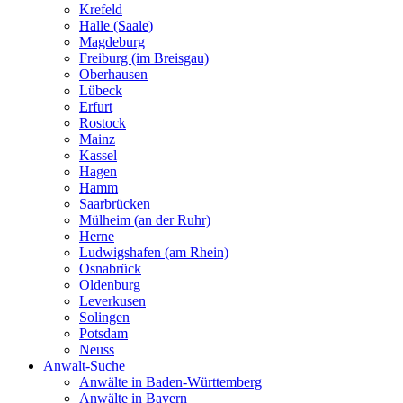
Krefeld
Halle (Saale)
Magdeburg
Freiburg (im Breisgau)
Oberhausen
Lübeck
Erfurt
Rostock
Mainz
Kassel
Hagen
Hamm
Saarbrücken
Mülheim (an der Ruhr)
Herne
Ludwigshafen (am Rhein)
Osnabrück
Oldenburg
Leverkusen
Solingen
Potsdam
Neuss
Anwalt-Suche
Anwälte in Baden-Württemberg
Anwälte in Bayern