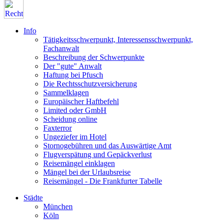
Info
Tätigkeitsschwerpunkt, Interessensschwerpunkt,
Fachanwalt
Beschreibung der Schwerpunkte
Der "gute" Anwalt
Haftung bei Pfusch
Die Rechtsschutzversicherung
Sammelklagen
Europäischer Haftbefehl
Limited oder GmbH
Scheidung online
Faxterror
Ungeziefer im Hotel
Stornogebühren und das Auswärtige Amt
Flugverspätung und Gepäckverlust
Reisemängel einklagen
Mängel bei der Urlaubsreise
Reisemängel - Die Frankfurter Tabelle
Städte
München
Köln