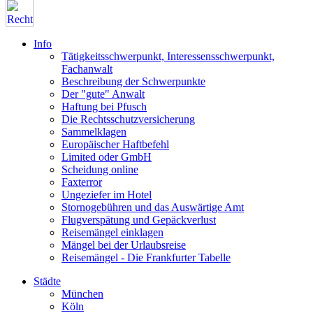
Info
Tätigkeitsschwerpunkt, Interessensschwerpunkt,
Fachanwalt
Beschreibung der Schwerpunkte
Der "gute" Anwalt
Haftung bei Pfusch
Die Rechtsschutzversicherung
Sammelklagen
Europäischer Haftbefehl
Limited oder GmbH
Scheidung online
Faxterror
Ungeziefer im Hotel
Stornogebühren und das Auswärtige Amt
Flugverspätung und Gepäckverlust
Reisemängel einklagen
Mängel bei der Urlaubsreise
Reisemängel - Die Frankfurter Tabelle
Städte
München
Köln