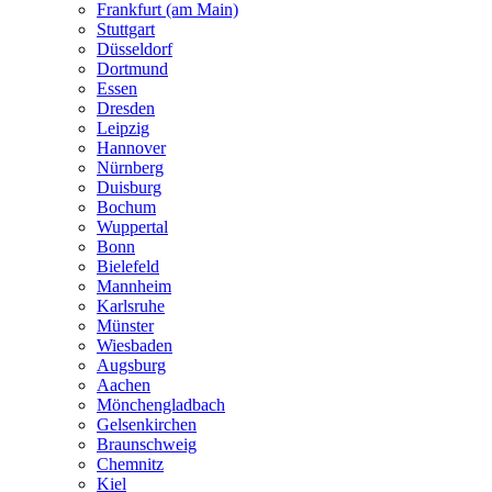
Frankfurt (am Main)
Stuttgart
Düsseldorf
Dortmund
Essen
Dresden
Leipzig
Hannover
Nürnberg
Duisburg
Bochum
Wuppertal
Bonn
Bielefeld
Mannheim
Karlsruhe
Münster
Wiesbaden
Augsburg
Aachen
Mönchengladbach
Gelsenkirchen
Braunschweig
Chemnitz
Kiel