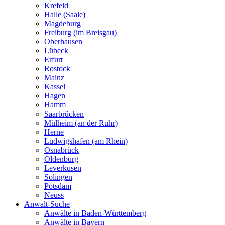
Krefeld
Halle (Saale)
Magdeburg
Freiburg (im Breisgau)
Oberhausen
Lübeck
Erfurt
Rostock
Mainz
Kassel
Hagen
Hamm
Saarbrücken
Mülheim (an der Ruhr)
Herne
Ludwigshafen (am Rhein)
Osnabrück
Oldenburg
Leverkusen
Solingen
Potsdam
Neuss
Anwalt-Suche
Anwälte in Baden-Württemberg
Anwälte in Bayern