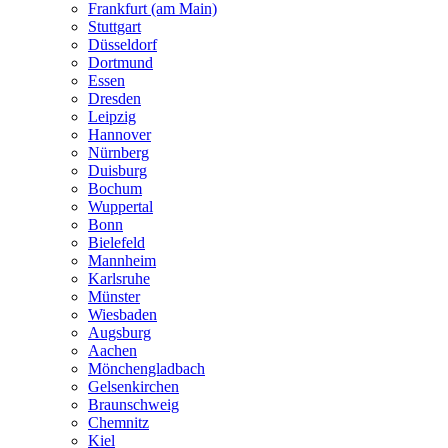
Frankfurt (am Main)
Stuttgart
Düsseldorf
Dortmund
Essen
Dresden
Leipzig
Hannover
Nürnberg
Duisburg
Bochum
Wuppertal
Bonn
Bielefeld
Mannheim
Karlsruhe
Münster
Wiesbaden
Augsburg
Aachen
Mönchengladbach
Gelsenkirchen
Braunschweig
Chemnitz
Kiel