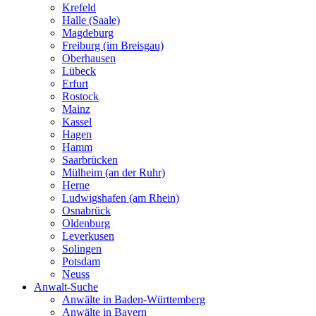
Krefeld
Halle (Saale)
Magdeburg
Freiburg (im Breisgau)
Oberhausen
Lübeck
Erfurt
Rostock
Mainz
Kassel
Hagen
Hamm
Saarbrücken
Mülheim (an der Ruhr)
Herne
Ludwigshafen (am Rhein)
Osnabrück
Oldenburg
Leverkusen
Solingen
Potsdam
Neuss
Anwalt-Suche
Anwälte in Baden-Württemberg
Anwälte in Bayern