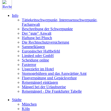
Info
Tätigkeitsschwerpunkt, Interessensschwerpunkt,
Fachanwalt
Beschreibung der Schwerpunkte
Der "gute" Anwalt
Haftung bei Pfusch
Die Rechtsschutzversicherung
Sammelklagen
Europäischer Haftbefehl
Limited oder GmbH
Scheidung online
Faxterror
Ungeziefer im Hotel
Stornogebühren und das Auswärtige Amt
Flugverspätung und Gepäckverlust
Reisemängel einklagen
Mängel bei der Urlaubsreise
Reisemängel - Die Frankfurter Tabelle
Städte
München
Köln