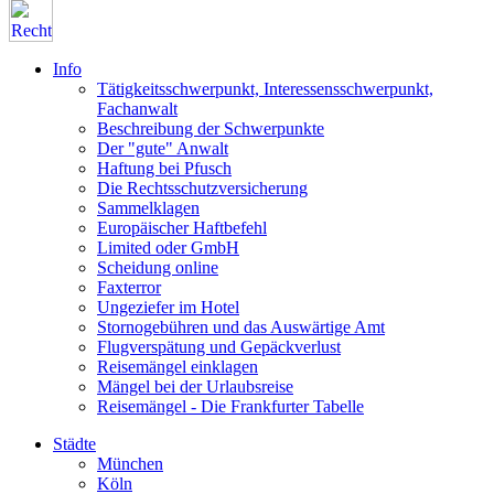
Info
Tätigkeitsschwerpunkt, Interessensschwerpunkt,
Fachanwalt
Beschreibung der Schwerpunkte
Der "gute" Anwalt
Haftung bei Pfusch
Die Rechtsschutzversicherung
Sammelklagen
Europäischer Haftbefehl
Limited oder GmbH
Scheidung online
Faxterror
Ungeziefer im Hotel
Stornogebühren und das Auswärtige Amt
Flugverspätung und Gepäckverlust
Reisemängel einklagen
Mängel bei der Urlaubsreise
Reisemängel - Die Frankfurter Tabelle
Städte
München
Köln