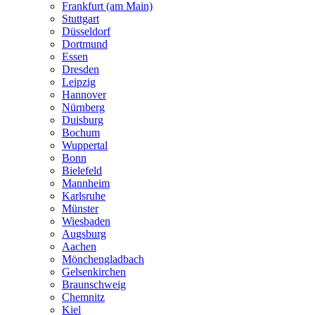
Frankfurt (am Main)
Stuttgart
Düsseldorf
Dortmund
Essen
Dresden
Leipzig
Hannover
Nürnberg
Duisburg
Bochum
Wuppertal
Bonn
Bielefeld
Mannheim
Karlsruhe
Münster
Wiesbaden
Augsburg
Aachen
Mönchengladbach
Gelsenkirchen
Braunschweig
Chemnitz
Kiel