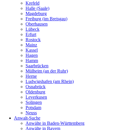
Krefeld
Halle (Saale)
Magdeburg
Freiburg (im Breisgau)
Oberhausen
Lübeck
Erfurt
Rostock
Mainz
Kassel
Hagen
Hamm
Saarbrücken
Mülheim (an der Ruhr)
Herne
Ludwigshafen (am Rhein)
Osnabrück
Oldenburg
Leverkusen
Solingen
Potsdam
Neuss
Anwalt-Suche
Anwälte in Baden-Württemberg
Anwälte in Bayern