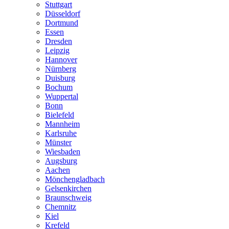
Stuttgart
Düsseldorf
Dortmund
Essen
Dresden
Leipzig
Hannover
Nürnberg
Duisburg
Bochum
Wuppertal
Bonn
Bielefeld
Mannheim
Karlsruhe
Münster
Wiesbaden
Augsburg
Aachen
Mönchengladbach
Gelsenkirchen
Braunschweig
Chemnitz
Kiel
Krefeld