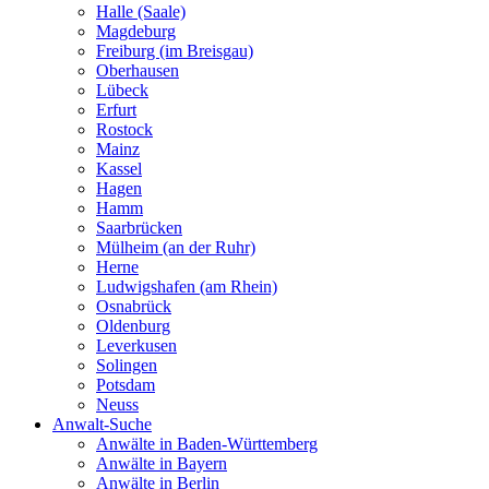
Halle (Saale)
Magdeburg
Freiburg (im Breisgau)
Oberhausen
Lübeck
Erfurt
Rostock
Mainz
Kassel
Hagen
Hamm
Saarbrücken
Mülheim (an der Ruhr)
Herne
Ludwigshafen (am Rhein)
Osnabrück
Oldenburg
Leverkusen
Solingen
Potsdam
Neuss
Anwalt-Suche
Anwälte in Baden-Württemberg
Anwälte in Bayern
Anwälte in Berlin