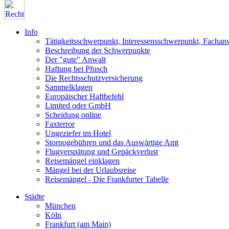
Info
Tätigkeitsschwerpunkt, Interessensschwerpunkt, Fachan
Beschreibung der Schwerpunkte
Der "gute" Anwalt
Haftung bei Pfusch
Die Rechtsschutzversicherung
Sammelklagen
Europäischer Haftbefehl
Limited oder GmbH
Scheidung online
Faxterror
Ungeziefer im Hotel
Stornogebühren und das Auswärtige Amt
Flugverspätung und Gepäckverlust
Reisemängel einklagen
Mängel bei der Urlaubsreise
Reisemängel - Die Frankfurter Tabelle
Städte
München
Köln
Frankfurt (am Main)