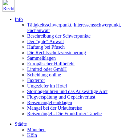
Info
Tätigkeitsschwerpunkt, Interessensschwerpunkt,
Fachanwalt
Beschreibung der Schwerpunkte
Der "gute" Anwalt
Haftung bei Pfusch
Die Rechtsschutzversicherung
Sammelklagen
Europäischer Haftbefehl
Limited oder GmbH
Scheidung online
Faxterror
Ungeziefer im Hotel
Stornogebühren und das Auswärtige Amt
Flugverspätung und Gepäckverlust
Reisemängel einklagen
Mängel bei der Urlaubsreise
Reisemängel - Die Frankfurter Tabelle
Städte
München
Köln