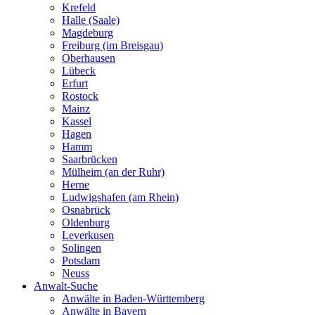
Krefeld
Halle (Saale)
Magdeburg
Freiburg (im Breisgau)
Oberhausen
Lübeck
Erfurt
Rostock
Mainz
Kassel
Hagen
Hamm
Saarbrücken
Mülheim (an der Ruhr)
Herne
Ludwigshafen (am Rhein)
Osnabrück
Oldenburg
Leverkusen
Solingen
Potsdam
Neuss
Anwalt-Suche
Anwälte in Baden-Württemberg
Anwälte in Bayern