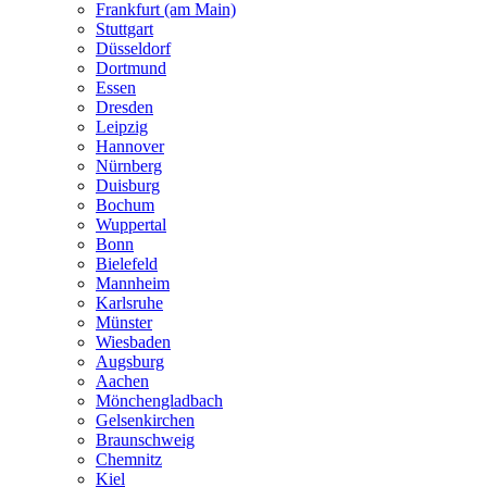
Frankfurt (am Main)
Stuttgart
Düsseldorf
Dortmund
Essen
Dresden
Leipzig
Hannover
Nürnberg
Duisburg
Bochum
Wuppertal
Bonn
Bielefeld
Mannheim
Karlsruhe
Münster
Wiesbaden
Augsburg
Aachen
Mönchengladbach
Gelsenkirchen
Braunschweig
Chemnitz
Kiel