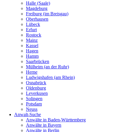
Halle (Saale)
Magdeburg
Freiburg (im Breisgau)
Oberhausen
Lübeck
Erfurt
Rostock
Mainz
Kassel
Hagen
Hamm
Saarbrücken
Mülheim (an der Ruhr)
Herne
Ludwigshafen (am Rhein)
Osnabrück
Oldenburg
Leverkusen
Solingen
Potsdam
Neuss
Anwalt-Suche
Anwälte in Baden-Württemberg
Anwälte in Bayern
Anwälte in Berlin