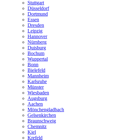
Stuttgart
Düsseldorf
Dortmund
Essen
Dresden
Leipzig
Hannover
Nürnberg
Duisburg
Bochum
Wuppertal
Bonn
Bielefeld
Mannheim
Karlsruhe
Münster
Wiesbaden
Augsburg
Aachen
Mönchengladbach
Gelsenkirchen
Braunschweig
Chemnitz
Kiel
Krefeld