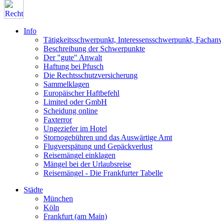
Info
Tätigkeitsschwerpunkt, Interessensschwerpunkt, Fachan
Beschreibung der Schwerpunkte
Der "gute" Anwalt
Haftung bei Pfusch
Die Rechtsschutzversicherung
Sammelklagen
Europäischer Haftbefehl
Limited oder GmbH
Scheidung online
Faxterror
Ungeziefer im Hotel
Stornogebühren und das Auswärtige Amt
Flugverspätung und Gepäckverlust
Reisemängel einklagen
Mängel bei der Urlaubsreise
Reisemängel - Die Frankfurter Tabelle
Städte
München
Köln
Frankfurt (am Main)