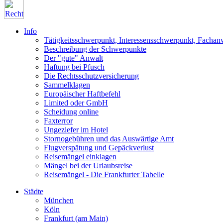
Info
Tätigkeitsschwerpunkt, Interessensschwerpunkt, Fachan
Beschreibung der Schwerpunkte
Der "gute" Anwalt
Haftung bei Pfusch
Die Rechtsschutzversicherung
Sammelklagen
Europäischer Haftbefehl
Limited oder GmbH
Scheidung online
Faxterror
Ungeziefer im Hotel
Stornogebühren und das Auswärtige Amt
Flugverspätung und Gepäckverlust
Reisemängel einklagen
Mängel bei der Urlaubsreise
Reisemängel - Die Frankfurter Tabelle
Städte
München
Köln
Frankfurt (am Main)