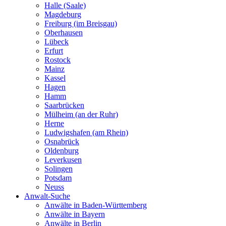
Halle (Saale)
Magdeburg
Freiburg (im Breisgau)
Oberhausen
Lübeck
Erfurt
Rostock
Mainz
Kassel
Hagen
Hamm
Saarbrücken
Mülheim (an der Ruhr)
Herne
Ludwigshafen (am Rhein)
Osnabrück
Oldenburg
Leverkusen
Solingen
Potsdam
Neuss
Anwalt-Suche
Anwälte in Baden-Württemberg
Anwälte in Bayern
Anwälte in Berlin