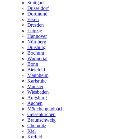
Stuttgart
Düsseldorf
Dortmund
Essen
Dresden
Leipzig
Hannover
Nürnberg
Duisburg
Bochum
Wuppertal
Bonn
Bielefeld
Mannheim
Karlsruhe
Münster
Wiesbaden
Augsburg
Aachen
Mönchengladbach
Gelsenkirchen
Braunschweig
Chemnitz
Kiel
Krefeld