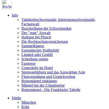
Info
Tätigkeitsschwerpunkt, Interessensschwerpunkt,
Fachanwalt
Beschreibung der Schwerpunkte
Der "gute" Anwalt
Haftung bei Pfusch
Die Rechtsschutzversicherung
Sammelklagen
Europäischer Haftbefehl
Limited oder GmbH
Scheidung online
Faxterror
Ungeziefer im Hotel
Stornogebühren und das Auswärtige Amt
Flugverspätung und Gepäckverlust
Reisemängel einklagen
Mängel bei der Urlaubsreise
Reisemängel - Die Frankfurter Tabelle
Städte
München
Köln