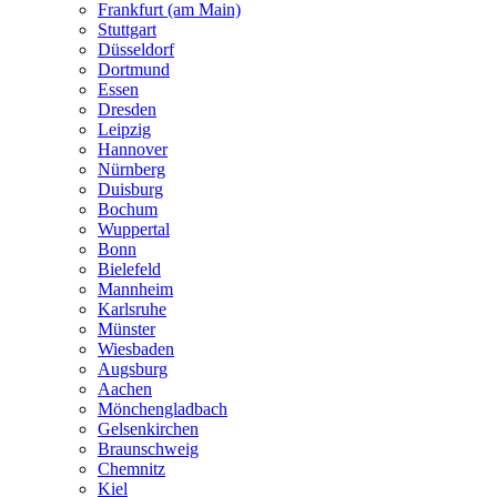
Frankfurt (am Main)
Stuttgart
Düsseldorf
Dortmund
Essen
Dresden
Leipzig
Hannover
Nürnberg
Duisburg
Bochum
Wuppertal
Bonn
Bielefeld
Mannheim
Karlsruhe
Münster
Wiesbaden
Augsburg
Aachen
Mönchengladbach
Gelsenkirchen
Braunschweig
Chemnitz
Kiel