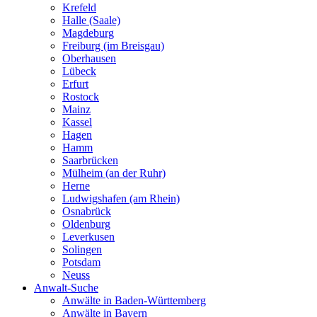
Krefeld
Halle (Saale)
Magdeburg
Freiburg (im Breisgau)
Oberhausen
Lübeck
Erfurt
Rostock
Mainz
Kassel
Hagen
Hamm
Saarbrücken
Mülheim (an der Ruhr)
Herne
Ludwigshafen (am Rhein)
Osnabrück
Oldenburg
Leverkusen
Solingen
Potsdam
Neuss
Anwalt-Suche
Anwälte in Baden-Württemberg
Anwälte in Bayern