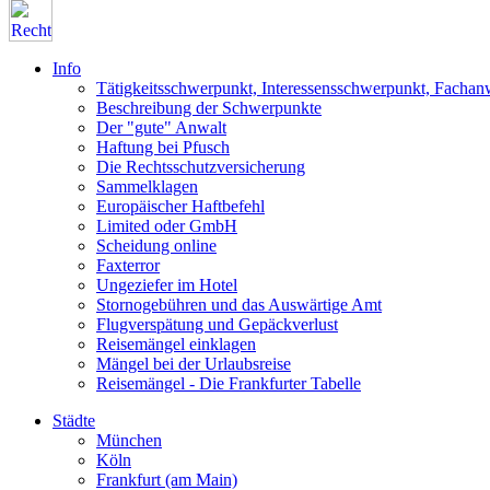
Info
Tätigkeitsschwerpunkt, Interessensschwerpunkt, Fachan
Beschreibung der Schwerpunkte
Der "gute" Anwalt
Haftung bei Pfusch
Die Rechtsschutzversicherung
Sammelklagen
Europäischer Haftbefehl
Limited oder GmbH
Scheidung online
Faxterror
Ungeziefer im Hotel
Stornogebühren und das Auswärtige Amt
Flugverspätung und Gepäckverlust
Reisemängel einklagen
Mängel bei der Urlaubsreise
Reisemängel - Die Frankfurter Tabelle
Städte
München
Köln
Frankfurt (am Main)