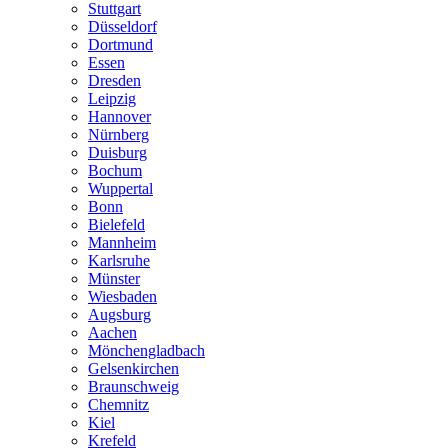
Stuttgart
Düsseldorf
Dortmund
Essen
Dresden
Leipzig
Hannover
Nürnberg
Duisburg
Bochum
Wuppertal
Bonn
Bielefeld
Mannheim
Karlsruhe
Münster
Wiesbaden
Augsburg
Aachen
Mönchengladbach
Gelsenkirchen
Braunschweig
Chemnitz
Kiel
Krefeld