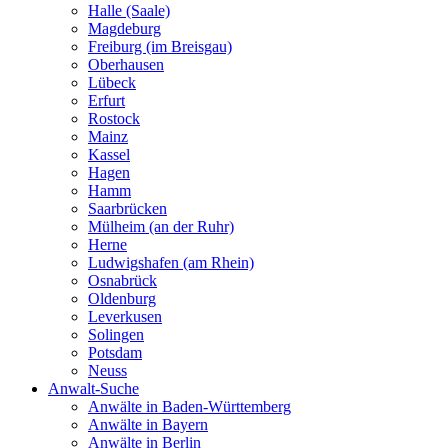
Halle (Saale)
Magdeburg
Freiburg (im Breisgau)
Oberhausen
Lübeck
Erfurt
Rostock
Mainz
Kassel
Hagen
Hamm
Saarbrücken
Mülheim (an der Ruhr)
Herne
Ludwigshafen (am Rhein)
Osnabrück
Oldenburg
Leverkusen
Solingen
Potsdam
Neuss
Anwalt-Suche
Anwälte in Baden-Württemberg
Anwälte in Bayern
Anwälte in Berlin